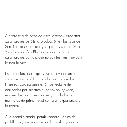
A diferencia de otros destinos famosos, encontrar 
catamaranes de última producción en las islas de 
San Blas no es habitual y si quiere visitar la Guna 
Yala (islas de San Blas) debe adaptarse a 
catamaranes de vela que no son los más nuevos ni 
lo más lujosos.
Eso no quiere decir que vaya a navegar en un 
catamarán viejo/deteriorado, no, en absoluto. 
Nuestros catamaranes están perfectamente 
equipados por nuestros expertos en logística, 
mantenidos por profesionales y tripulados por 
marineros de primer nivel con gran experiencia en 
la región.
Aire acondicionado, potabilizadora, tablas de 
paddle surf, kayaks, equipo de snorkel y todo lo 