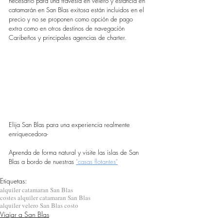
necesario para una travesía en velero y estancia en 
catamarán en San Blas exitosa están incluidos en el 
precio y no se proponen como opción de pago 
extra como en otros destinos de navegación 
Caribeños y principales agencias de charter.
Elija San Blas para una experiencia realmente 
enriquecedora-
Aprenda de forma natural y visite las islas de San 
Blas a bordo de nuestras 
"casas flotantes"
Etiquetas:
alquiler catamaran San Blas
costes alquiler catamaran San Blas
alquiler velero San Blas costo
Viajar a San Blas