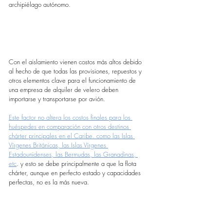
archipiélago autónomo.
Con el aislamiento vienen costos más altos debido 
al hecho de que todas las provisiones, repuestos y 
otros elementos clave para el funcionamiento de 
una empresa de alquiler de velero deben 
importarse y transportarse por avión. 
Este factor no altera los costos finales para los 
huéspedes en comparación con otros destinos 
chárter principales en el Caribe. como las Islas 
Vírgenes Británicas, las Islas Vírgenes 
Estadounidenses, las Bermudas, las Granadinas, 
etc
. y esto se debe principalmente a que la flota 
chárter, aunque en perfecto estado y capacidades 
perfectas, no es la más nueva.