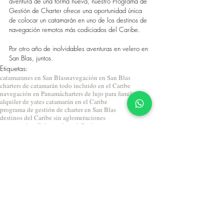
aventura de una forma nueva, nuestro Programa de 
Gestión de Charter ofrece una oportunidad única 
de colocar un catamarán en uno de los destinos de 
navegación remotos más codiciados del Caribe.
Por otro año de inolvidables aventuras en velero en 
San Blas, juntos.
Etiquetas:
catamaranes en San Blas
navegación en San Blas
charters de catamarán todo incluido en el Caribe
navegación en Panamá
charters de lujo para familias
alquiler de yates catamarán en el Caribe
programa de gestión de charter en San Blas
destinos del Caribe sin aglomeraciones
navegación off-the-grid en el Caribe
viajes privados en la naturaleza para familias
experiencias de viaje al aire libre de alta calidad
turismo en áreas protegidas y parques nacionales
viajes educativos en la naturaleza
viajes de aventura guiados para familias
yate cinco estrellas
mejores destinos aislados del Caribe
mejores destinos del Caribe en temporada alta
Navegar en San Blas
Experiencia Catamarán en San Blas