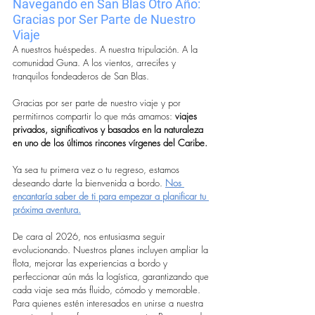
Navegando en San Blas Otro Año: 
Gracias por Ser Parte de Nuestro 
Viaje
A nuestros huéspedes. A nuestra tripulación. A la 
comunidad Guna. A los vientos, arrecifes y 
tranquilos fondeaderos de San Blas.
Gracias por ser parte de nuestro viaje y por 
permitirnos compartir lo que más amamos: 
viajes 
privados, significativos y basados en la naturaleza 
en uno de los últimos rincones vírgenes del Caribe.
Ya sea tu primera vez o tu regreso, estamos 
deseando darte la bienvenida a bordo. 
Nos 
encantaría saber de ti para empezar a planificar tu 
próxima aventura.
De cara al 2026, nos entusiasma seguir 
evolucionando. Nuestros planes incluyen ampliar la 
flota, mejorar las experiencias a bordo y 
perfeccionar aún más la logística, garantizando que 
cada viaje sea más fluido, cómodo y memorable. 
Para quienes estén interesados en unirse a nuestra 