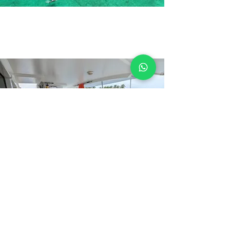
Día 4: Regreso a la pista de
aterrizaje del aeropuerto.