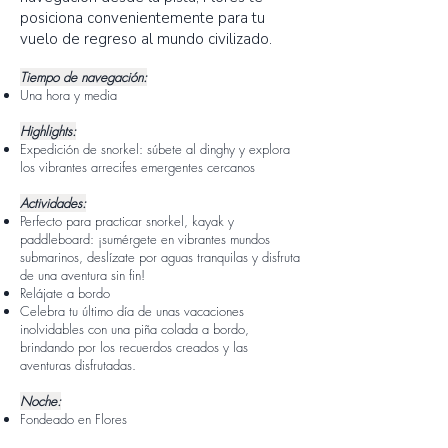
posiciona convenientemente para tu
vuelo de regreso al mundo civilizado.
Tiempo de navegación:
Una hora y media
Highlights:
Expedición de snorkel: súbete al dinghy y explora
los vibrantes arrecifes emergentes cercanos
Actividades:
Perfecto para practicar snorkel, kayak y
paddleboard: ¡sumérgete en vibrantes mundos
submarinos, deslízate por aguas tranquilas y disfruta
de una aventura sin fin!
Relájate a bordo
Celebra tu último día de unas vacaciones
inolvidables con una piña colada a bordo,
brindando por los recuerdos creados y las
aventuras disfrutadas.
Noche:
Fondeado en Flores