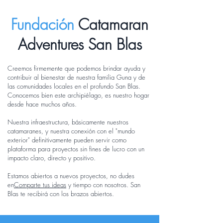
Fundación
Catamaran
Adventures San Blas
Creemos firmemente que podemos brindar ayuda y
contribuir al bienestar de nuestra familia Guna y de
las comunidades locales en el profundo San Blas.
Conocemos bien este archipiélago, es nuestro hogar
desde hace muchos años.
Nuestra infraestructura, básicamente nuestros
catamaranes, y nuestra conexión con el "mundo
exterior" definitivamente pueden servir como
plataforma para proyectos sin fines de lucro con un
impacto claro, directo y positivo.
Estamos abiertos a nuevos proyectos, no dudes
en
Comparte tus ideas
y tiempo con nosotros. San
Blas te recibirá con los brazos abiertos.