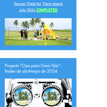
Soccer Field for Tigre Island
July 2024
COMPLETED
Proyecto “Ojos para Guna Yala”:
finales de abril-mayo de 2024