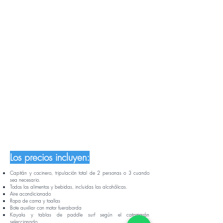
Los precios incluyen:
Capitán
y cocinero, tripulación total de 2 personas o 3 cuando
sea necesario.
Todos los alimentos y bebidas, incluidas las alcohólicas.
Aire acondicionado
Ropa de cama y toallas
Bote auxiliar con motor fueraborda
Kayaks y tablas de paddle surf según el catamarán
seleccionado.