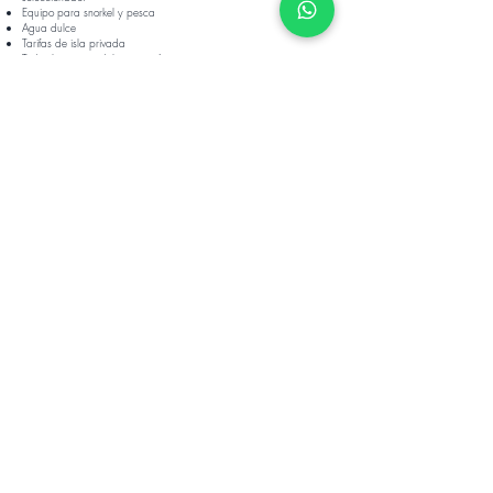
Equipo para
snorkel y pesca
Agua dulce
Tarifas de isla privada
Todos los gastos del catamarán
Los precios no incluyen:
Traslados de ida y vuelta:
el precio varía según se trate de
transporte aéreo o terrestre. Más información aquí.
Impuesto de entrada obligatorio de 20 dólares por persona,
que se paga a la población indígena.
Artículos comprados por los clientes o cualquier actividad
adicional fuera del catamarán.
Suscríbete a nuestro boletín