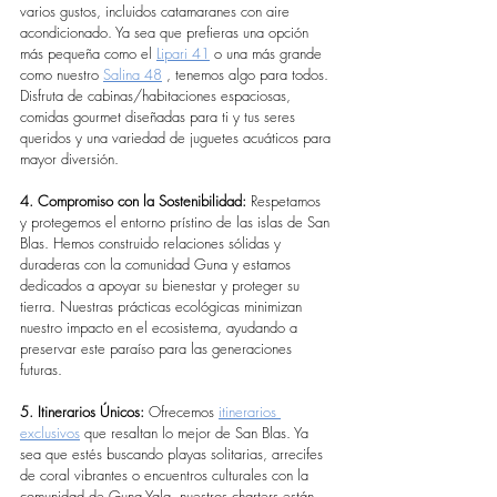
varios gustos, incluidos catamaranes con aire 
acondicionado. Ya sea que prefieras una opción 
más pequeña como el 
Lipari 41
 o una más grande 
como nuestro 
Salina 48
 , tenemos algo para todos. 
Disfruta de cabinas/habitaciones espaciosas, 
comidas gourmet diseñadas para ti y tus seres 
queridos y una variedad de juguetes acuáticos para 
mayor diversión.
4. Compromiso con la Sostenibilidad:
 Respetamos 
y protegemos el entorno prístino de las islas de San 
Blas. Hemos construido relaciones sólidas y 
duraderas con la comunidad Guna y estamos 
dedicados a apoyar su bienestar y proteger su 
tierra. Nuestras prácticas ecológicas minimizan 
nuestro impacto en el ecosistema, ayudando a 
preservar este paraíso para las generaciones 
futuras.
5. Itinerarios Únicos:
 Ofrecemos 
itinerarios 
exclusivos
 que resaltan lo mejor de San Blas. Ya 
sea que estés buscando playas solitarias, arrecifes 
de coral vibrantes o encuentros culturales con la 
comunidad de Guna Yala, nuestros charters están 