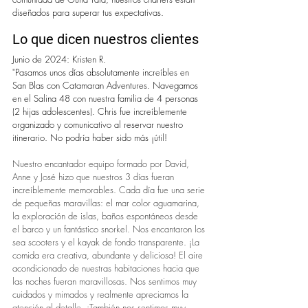
diseñados para superar tus expectativas.
Lo que dicen nuestros clientes
Junio de 2024: Kristen R.
"Pasamos unos días absolutamente increíbles en 
San Blas con Catamaran Adventures. Navegamos 
en el Salina 48 con nuestra familia de 4 personas 
(2 hijas adolescentes). Chris fue increíblemente 
organizado y comunicativo al reservar nuestro 
itinerario. No podría haber sido más ¡útil!
Nuestro encantador equipo formado por David, 
Anne y José hizo que nuestros 3 días fueran 
increíblemente memorables. Cada día fue una serie 
de pequeñas maravillas: el mar color aguamarina, 
la exploración de islas, baños espontáneos desde 
el barco y un fantástico snorkel. Nos encantaron los 
sea scooters y el kayak de fondo transparente. ¡La 
comida era creativa, abundante y deliciosa! El aire 
acondicionado de nuestras habitaciones hacia que 
las noches fueran maravillosas. Nos sentimos muy 
cuidados y mimados y realmente apreciamos la 
atención al detalle. ¡También nos sentimos muy 