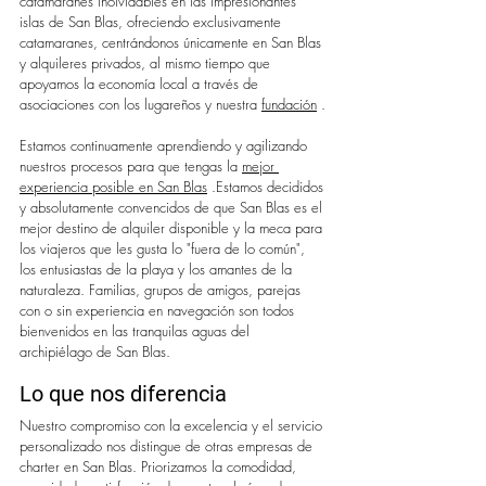
catamaranes inolvidables en las impresionantes 
islas de San Blas, ofreciendo exclusivamente 
catamaranes, centrándonos únicamente en San Blas 
y alquileres privados, al mismo tiempo que 
apoyamos la economía local a través de 
asociaciones con los lugareños y nuestra 
fundación
.
Estamos continuamente aprendiendo y agilizando 
nuestros procesos para que tengas la 
mejor 
experiencia posible en San Blas
 .Estamos decididos 
y absolutamente convencidos de que San Blas es el 
mejor destino de alquiler disponible y la meca para 
los viajeros que les gusta lo "fuera de lo común", 
los entusiastas de la playa y los amantes de la 
naturaleza. Familias, grupos de amigos, parejas 
con o sin experiencia en navegación son todos 
bienvenidos en las tranquilas aguas del 
archipiélago de San Blas.
Lo que nos diferencia
Nuestro compromiso con la excelencia y el servicio 
personalizado nos distingue de otras empresas de 
charter en San Blas. Priorizamos la comodidad, 