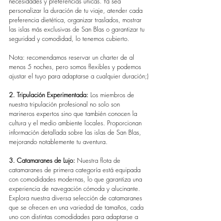
necesidades y preferencias únicas. Ya sea 
personalizar la duración de tu viaje, atender cada 
preferencia dietética, organizar traslados, mostrar 
las islas más exclusivas de San Blas o garantizar tu 
seguridad y comodidad, lo tenemos cubierto.
Nota: recomendamos reservar un charter de al 
menos 5 noches, pero somos flexibles y podemos 
ajustar el tuyo para adaptarse a cualquier duración;)
2. Tripulación Experimentada:
 Los miembros de 
nuestra tripulación profesional no solo son 
marineros expertos sino que también conocen la 
cultura y el medio ambiente locales. Proporcionan 
información detallada sobre las islas de San Blas, 
mejorando notablemente tu aventura.
3. Catamaranes de Lujo:
 Nuestra flota de 
catamaranes de primera categoría está equipada 
con comodidades modernas, lo que garantiza una 
experiencia de navegación cómoda y alucinante. 
Explora nuestra diversa selección de catamaranes 
que se ofrecen en una variedad de tamaños, cada 
uno con distintas comodidades para adaptarse a 