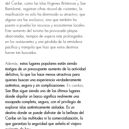
del Caribe, como las Islas Vírgenes Británicas y San 
Bartolomé, registran cifras récord de visitantes, la 
masificación no solo ha disminuido su atractivo, que 
alguna vez fue exclusivo, sino que también ha 
puesto a prueba los recursos y ecosistemas locales. 
Este aumento del turismo ha provocado playas 
abarrotadas, tiempos de espera más prolongados 
en los restaurantes y una pérdida de la atmósfera 
pacífica y tranquila que hizo que estos destinos 
fueran tan buscados.
Además, 
estos lugares populares están siendo 
testigos de un preocupante aumento de la actividad 
delictiva, lo que los hace menos atractivos para 
quienes buscan una experiencia verdaderamente 
auténtica, segura y sin complicaciones
. En cambio, 
San Blas sigue siendo uno de los últimos lugares 
donde alquilar un barco significa realmente una 
escapada completa, segura, con el privilegio de 
explorar islas auténticamente aisladas. Es un 
destino donde se puede disfrutar de la belleza del 
Caribe sin las multitudes ni la comercialización, lo 
que garantiza la seguridad que anhela el viajero 