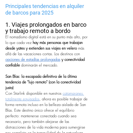
Principales tendencias en alquiler 
de barcos para 2025
1. Viajes prolongados en barco 
y trabajo remoto a bordo
El nomadismo digital está en su punto más alto, por 
lo que cada vez 
hay más personas que trabajan 
desde yates
y extienden sus viajes en velero
 más 
allá de las vacaciones cortas. Los destinos con 
opciones de estadías prolongadas
y conectividad 
confiable
 dominarán el mercado.
San Blas: la escapada definitiva de la última 
tendencia de "lujo remoto" (con la conectividad 
justa)
Con Starlink disponible en nuestros 
catamaranes 
totalmente equipados
, ahora es posible trabajar de 
forma remota incluso en la belleza aislada de San 
Blas. Este destino único ofrece el equilibrio 
perfecto: mantenerse conectado cuando sea 
necesario, pero también alejarse de las 
distracciones de la vida moderna para sumergirse 
por completo en la tranquilidad de la naturaleza. 