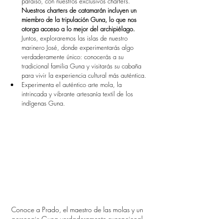
paraíso, con nuestros exclusivos charters. 
Nuestros charters de catamarán incluyen un
miembro de la tripulación Guna, lo que nos 
otorga acceso a lo mejor del archipiélago.
Juntos, exploraremos las islas de nuestro 
marinero José, donde experimentarás algo 
verdaderamente único: conocerás a su 
tradicional familia Guna y visitarás su cabaña 
para vivir la experiencia cultural más auténtica.
Experimenta el auténtico arte mola, la 
intrincada y vibrante artesanía textil de los 
indígenas Guna.
Conoce a Prado, el maestro de las molas y un 
personaje Guna verdaderamente excepcional.