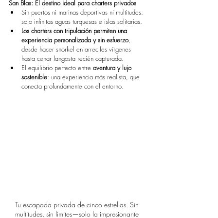
San Blas: El destino ideal para charters privados
Sin puertos ni marinas deportivas ni multitudes: 
solo infinitas aguas turquesas e islas solitarias.
Los charters con tripulación permiten una 
experiencia personalizada y sin esfuerzo
, 
desde hacer snorkel en arrecifes vírgenes 
hasta cenar langosta recién capturada.
El equilibrio perfecto entre 
aventura y lujo 
sostenible
: una experiencia más realista, que 
conecta profundamente con el entorno.
Tu escapada privada de cinco estrellas. Sin 
multitudes, sin límites—solo la impresionante 