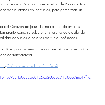
por parte de la Autoridad Aeronáutica de Panamá. Las 
onalmente retrasos en los vuelos, pero garantizan un 
a del Corazón de Jesús delimita el tipo de aviones 
o tan pronto como se solucione tu reserva de alquiler de 
bilidad de vuelos o horarios de vuelo incómodos.
 San Blas y adaptaremos nuestro itinerario de navegación 
dos de transferencia.
as.
¿Cuánto cuesta volar a San Blas?
8b8a4513c9ca4a0aa0aa81c6cd20ecb0/1080p/mp4/file.