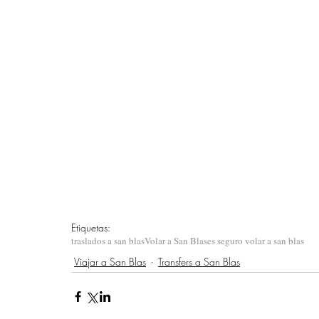
Etiquetas:
traslados a san blas
Volar a San Blas
es seguro volar a san blas
Viajar a San Blas
Transfers a San Blas