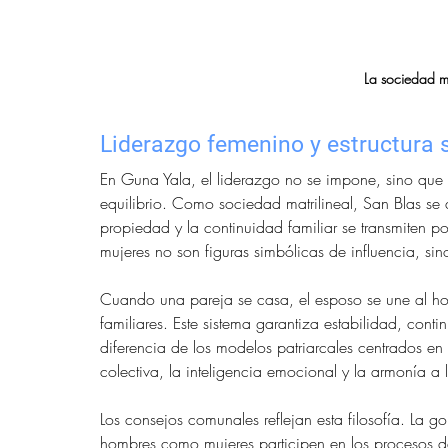
La sociedad ma
Liderazgo femenino y estructura 
En Guna Yala, el liderazgo no se impone, sino que s
equilibrio. Como sociedad matrilineal, San Blas se d
propiedad y la continuidad familiar se transmiten p
mujeres no son figuras simbólicas de influencia, si
Cuando una pareja se casa, el esposo se une al hog
familiares. Este sistema garantiza estabilidad, cont
diferencia de los modelos patriarcales centrados en 
colectiva, la inteligencia emocional y la armonía a 
Los consejos comunales reflejan esta filosofía. La g
hombres como mujeres participen en los procesos de