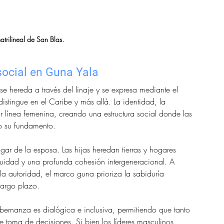
trilineal de San Blas.
social en Guna Yala
e hereda a través del linaje y se expresa mediante el 
istingue en el Caribe y más allá. La identidad, la 
or línea femenina, creando una estructura social donde las 
no su fundamento.
ar de la esposa. Las hijas heredan tierras y hogares 
inuidad y una profunda cohesión intergeneracional. A 
la autoridad, el marco guna prioriza la sabiduría 
largo plazo.
obernanza es dialógica e inclusiva, permitiendo que tanto 
 toma de decisiones. Si bien los líderes masculinos 