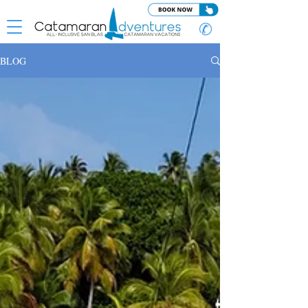
✆
BLOG