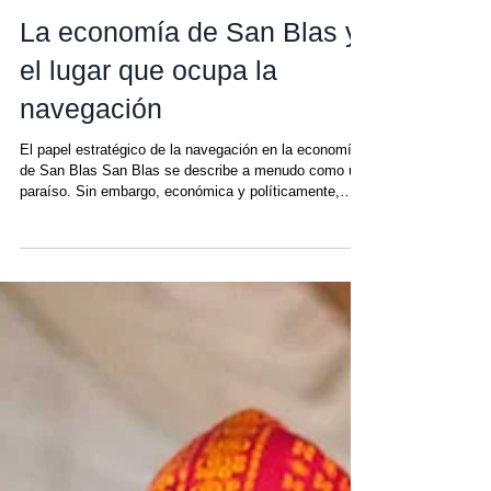
Matt
20 feb
La economía de San Blas y
el lugar que ocupa la
navegación
El papel estratégico de la navegación en la economía
de San Blas San Blas se describe a menudo como un
paraíso. Sin embargo, económica y políticamente,
funciona de forma muy diferente a la mayoría de los
destinos caribeños. Estas islas forman parte de Guna
Yala, un territorio indígena autónomo donde el turismo,
la pesca, el uso de la tierra y la actividad comercial
operan bajo la gobernanza Guna. Para entender San
Blas, hay que entender cómo se estructura su
economía: qué la