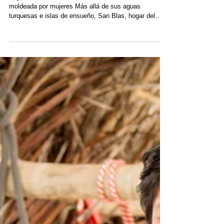
Legado matrilineal en San
Blas
Legado matrilineal en San Blas: Una sociedad
moldeada por mujeres Más allá de sus aguas
turquesas e islas de ensueño, San Blas, hogar del
pueblo Guna Yala, ofrece un modelo cultural donde las
mujeres son el centro de la vida cotidiana y el
liderazgo. En este vibrante archipiélago, el poder fluye
a través de la línea femenina, forjando una sociedad
única que valora la herencia, la estabilidad y la
armonía a través de su sistema matrilineal. La
sociedad matrilineal de San Blas