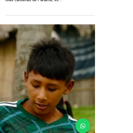
Amanda
31 dic 2024
San Blas o Guna Yala:
¿Cuál es el Término
Correcto?
San Blas o Guna Yala: ¿Cuál es el nombre correcto de
las islas de Panamá? Cuando se habla de las idílicas
islas caribeñas de Panamá, es...