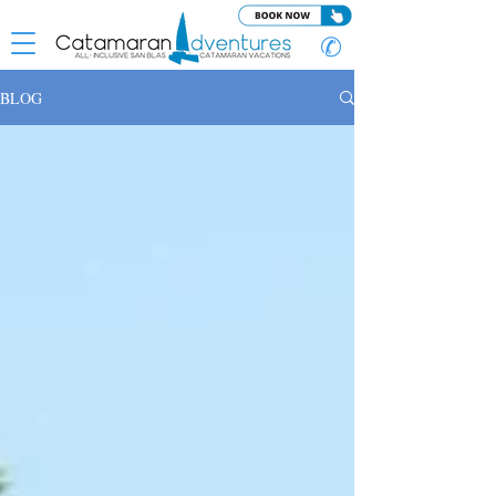
✆
BLOG