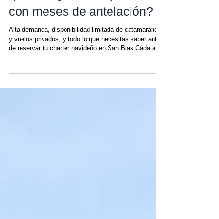
qué se agotan las plazas
con meses de antelación?
Alta demanda, disponibilidad limitada de catamaranes
y vuelos privados, y todo lo que necesitas saber antes
de reservar tu charter navideño en San Blas Cada año
se repite el mismo patrón. Cuando muchos viajeros
empiezan a planificar sus vacaciones de Navidad, San
Blas ya está completamente reservado. Y esto no es
casualidad. La semana de Navidad es la época del año
con mayor demanda de alquiler de yates en San Blas.
Entre las condiciones perfectas para navegar, el deseo
de e