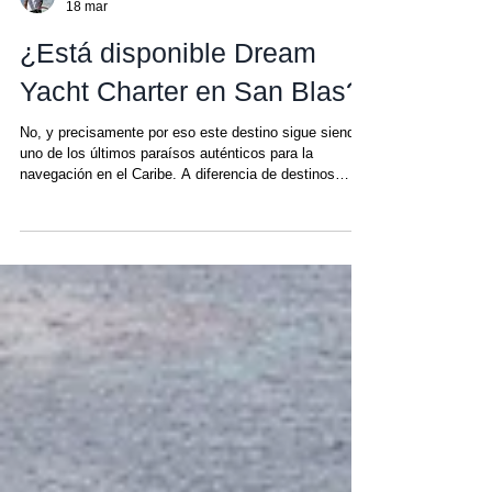
Chris
18 mar
¿Está disponible Dream
Yacht Charter en San Blas?
No, y precisamente por eso este destino sigue siendo
uno de los últimos paraísos auténticos para la
navegación en el Caribe. A diferencia de destinos
como las Islas Vírgenes Británicas, Martinica o las
Bahamas, el archipiélago de San Blas permanece
intacto por las grandes empresas de alquiler de yates
como Dream Yacht Charter , Sunsail o The Moorings.
¿Por qué? Porque San Blas se rige por sus propias
reglas, moldeadas por una estructura cultural y
territorial única a la que l