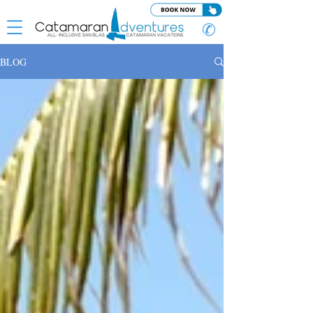
✆
BLOG