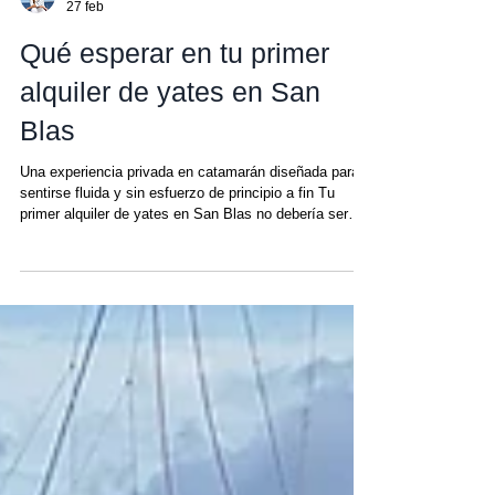
Amanda
27 feb
Qué esperar en tu primer
alquiler de yates en San
Blas
Una experiencia privada en catamarán diseñada para
sentirse fluida y sin esfuerzo de principio a fin Tu
primer alquiler de yates en San Blas no debería ser
una experiencia experimental. Al contrario, deberías
sentirte tranquilo mucho antes de subir a bordo. Para
las familias que valoran un servicio excepcional, una
logística fluida y viajes que realmente significan algo,
un alquiler de catamarán privado en San Blas ofrece
algo raro: una escapada sin filtros a uno de los últim