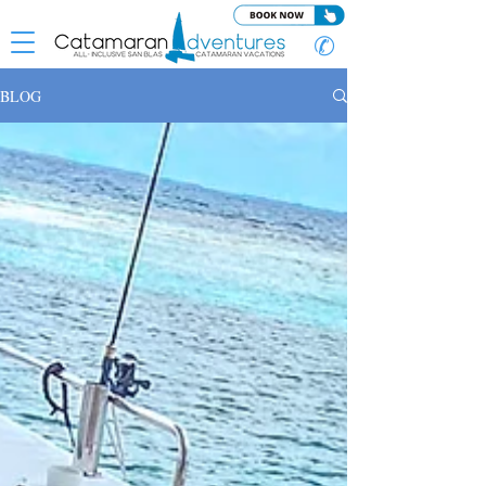
✆
BLOG