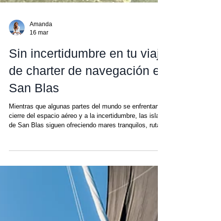
Amanda
16 mar
Sin incertidumbre en tu viaje
de charter de navegación en
San Blas
Mientras que algunas partes del mundo se enfrentan al
cierre del espacio aéreo y a la incertidumbre, las islas
de San Blas siguen ofreciendo mares tranquilos, rutas
de viaje fiables y aventuras de navegación
ininterrumpidas Estas últimas semanas han sido
caóticas para cualquiera que esté pendiente de las
noticias. Titulares que anuncian a gritos el conflicto
con Irán, el espacio aéreo de Oriente Medio cerrado,
miles de vuelos cancelados o desviados por medio