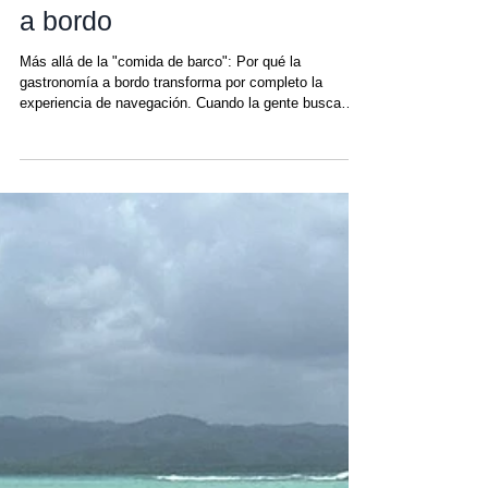
Comida de barco vs. Cocina
a bordo
Más allá de la "comida de barco": Por qué la
gastronomía a bordo transforma por completo la
experiencia de navegación. Cuando la gente busca
"qué se come en un crucero en catamarán" , a menudo
se imagina algo sencillo: comidas rápidas, aperitivos
básicos, tal vez pescado a la parrilla. Pero en San
Blas, esa suposición no podría estar más alejada de la
realidad. La verdadera diferencia no radica en la
comida del barco frente a la comida de restaurante ,
sino en el aprovision