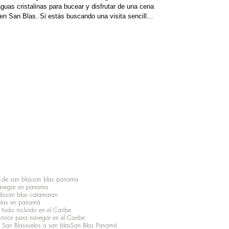
aguas cristalinas para bucear y disfrutar de una cena
n San Blas. Si estás buscando una visita sencilla
espera que los costos totales estimados para una
niños) sea
 de san blas
san blas panama
avegar en panama
ido
san blas catamaran
blas en panamá
 todo incluido en el Caribe
tinos para navegar en el Caribe
a San Blas
vuelos a san blas
San Blas Panamá