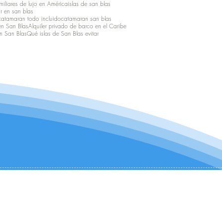
iliares de lujo en América
islas de san blas
r en san blas
catamaran todo incluido
catamaran san blas
en San Blas
Alquiler privado de barco en el Caribe
n San Blas
Qué islas de San Blas evitar
CONTÁCTANOS:
+1 (954) 982-8530
infocharter@catamaranadventures.net