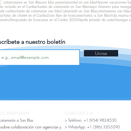
 catamaranes en San Blas
san blas panamá
snorkel en san blas
Mejores vacaciones fam
o incluido en el Caribe
charters de catamarán en San Blas
mejor itinerario para navega
ate caribe
charter de catamaran san blas
Catamarán en San Blas
catamaranes san blas
as
Yates de charter en el Caribe
Zona libre de huracanes
Vuelos a San Blas
Vida marina 
 panama
Temporada de huracanes en el Caribe 2025
Alquiler privado de yates
Navegar e
críbete a nuestro boletín
Unirse
ES RÁPIDOS
CONTACTO
 catamarán a San Blas
> Teléfono: +1 (954) 982-8530
 sobre colaboración con agencias y
> WhatsApp:
+1 (386) 320-5290