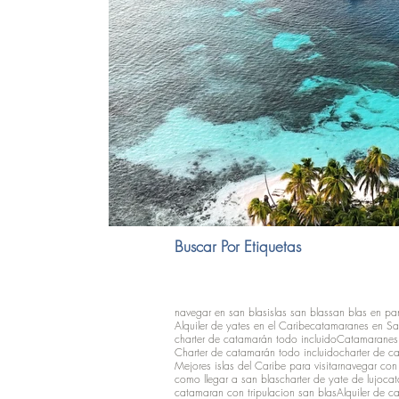
Buscar Por Etiquetas
navegar en san blas
islas san blas
san blas en p
Alquiler de yates en el Caribe
catamaranes en Sa
charter de catamarán todo incluido
Catamaranes 
Charter de catamarán todo incluido
charter de c
Mejores islas del Caribe para visitar
navegar con
como llegar a san blas
charter de yate de lujo
cat
catamaran con tripulacion san blas
Alquiler de c