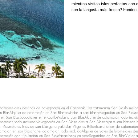
mientras visitas islas perfectas con 
con la langosta más fresca? Fondeo e
de un día a las islas de San Blas , 
familia de 4 personas (2 adultos y 2 
anama
Mejores destinos de navegación en el Caribe
alquiler catamaran San Blas
lo mejor
n Blas
Alquiler de catamarán en San Blas
traslados a san blas
navegación en San Blas
n
en San Blas
vacaciones en el Caribe
Volar a San Blas
Alquiler de catamarán todo inclu
atamaran todo incluido
Navegación en San Blas
vuelos a San Blas
viajar a san blas
san 
 niños
mejores islas de san blas
guna yala
Islas Vírgenes Británicas
charters de catamarán
amaran en san blas
charter catamaran todo incluido
Alquiler de yates de lujo
mejores des
atamarán con tripulación en San Blas
Vacaciones en yate
Seguridad en San Blas
Viajar 