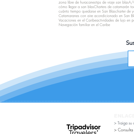
zona libre de huracanes
tips de viaje san blas
A/C
cómo llegar a san blas
Charters de catamarán tod
cuánto tiempo quedarse en San Blas
charter de y
Catamaranes con aire acondicionado en San Bl
Vacaciones en el Caribe
actividades de lujo en
Navegación familiar en el Caribe
Sus
ENLAC
> Traiga su
> Consulta