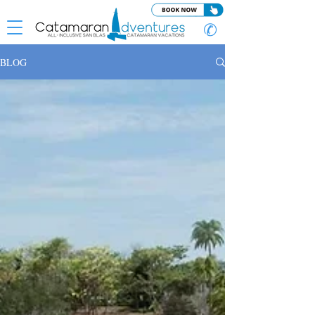
✆
BLOG