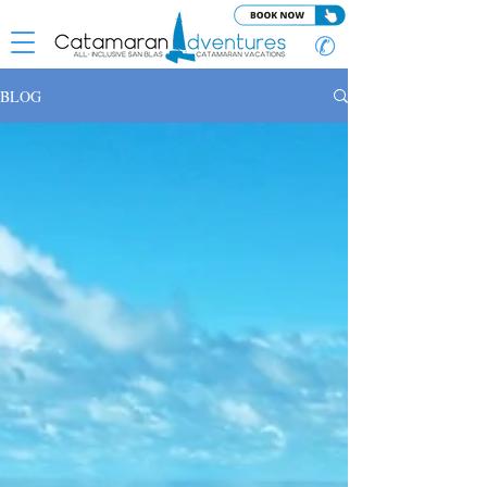
✆
BLOG