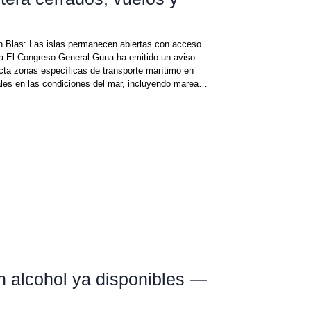
an Blas: Las islas permanecen abiertas con acceso
reso General Guna ha emitido un aviso
strados en las últimas horas. Este anuncio es una
mada para proteger
in alcohol ya disponibles —