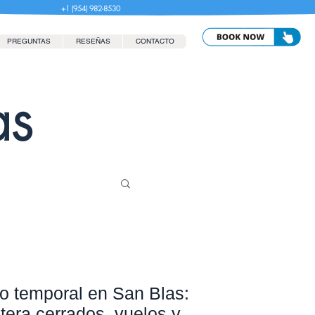
+1 (954) 982-8530
PREGUNTAS
RESEÑAS
CONTACTO
as
o temporal en San Blas:
tera cerrados, vuelos y