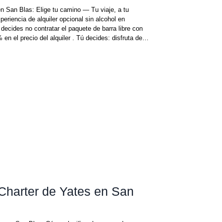
en San Blas: Elige tu camino — Tu viaje, a tu
iencia de alquiler opcional sin alcohol en
en el precio del alquiler . Tú decides: disfruta de la
emium o elige la versión sin alcohol y disfruta de
dable. L
Charter de Yates en San