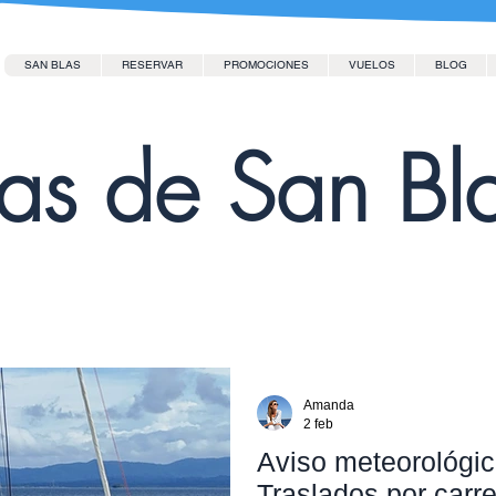
SAN BLAS
RESERVAR
PROMOCIONES
VUELOS
BLOG
las de San Bl
Amanda
2 feb
Aviso meteorológic
Traslados por carre