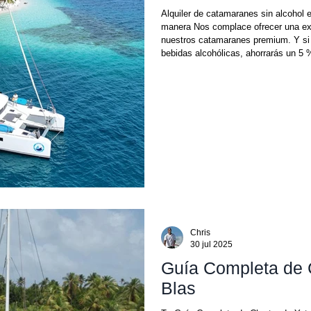
Alquiler de catamaranes sin alcohol 
manera Nos complace ofrecer una exper
nuestros catamaranes premium. Y si decides no contratar el paquete de barra libre con
bebidas alcohólicas, ahorrarás un 5 % 
experiencia completa de barra libre pr
ahorros, tranquilidad y un viaje inolvi
Chris
30 jul 2025
Guía Completa de 
Blas