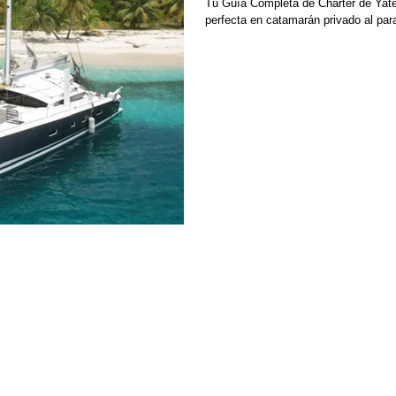
Tu Guía Completa de Charter de Yate
perfecta en catamarán privado al par