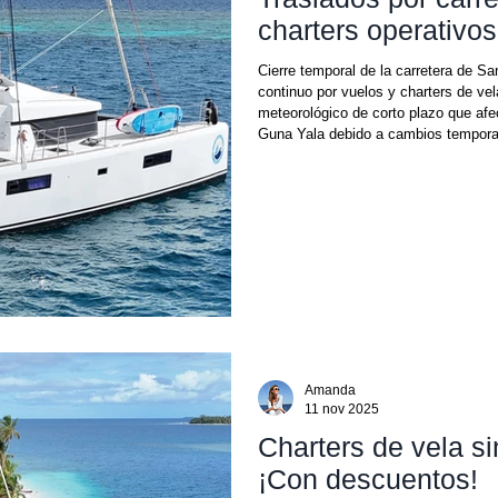
charters operativos
Cierre temporal de la carretera de S
continuo por vuelos y charters de vela El Cong
meteorológico de corto plazo que afecta zonas específicas de transporte marítimo en
Guna Yala debido a cambios temporales en las condiciones del mar, incluyendo mareas
más altas y vientos más fuertes regi
medida de seguridad preventiva , to
Amanda
11 nov 2025
Charters de vela s
¡Con descuentos!