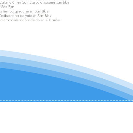
Catamarán en San Blas
catamaranes san blas
 San Blas
o tiempo quedarse en San Blas
Caribe
charter de yate en San Blas
 catamaranes todo incluido en el Caribe
CONTÁCTANOS:
+1 (954) 982-8530
infocharter@catamaranadventures.net