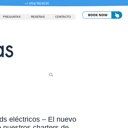
+1 (954) 982-8530
PREGUNTAS
RESEÑAS
CONTACTO
as
s eléctricos – El nuevo
e nuestros charters de