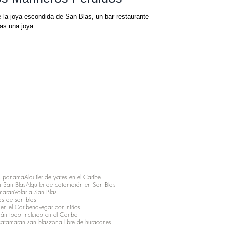
 la joya escondida de San Blas, un bar-restaurante
s una joya...
s panama
Alquiler de yates en el Caribe
 San Blas
Alquiler de catamarán en San Blas
maran
Volar a San Blas
as de san blas
en el Caribe
navegar con niños
án todo incluido en el Caribe
catamaran san blas
zona libre de huracanes