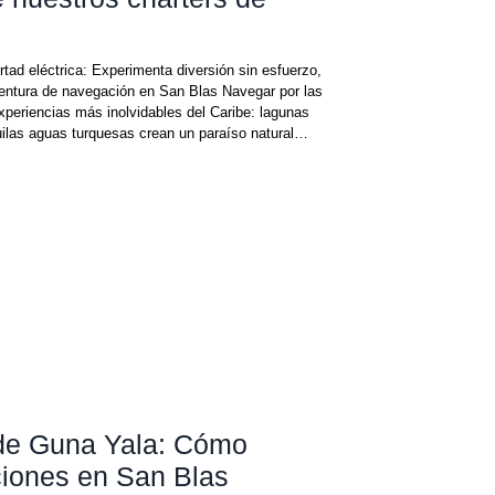
tad eléctrica: Experimenta diversión sin esfuerzo,
ventura de navegación en San Blas Navegar por las
xperiencias más inolvidables del Caribe: lagunas
quilas aguas turquesas crean un paraíso natural
evamos la aventura un paso más allá: presentamos
cos para toda
 de Guna Yala: Cómo
ciones en San Blas