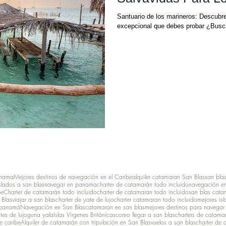
Santuario de los marineros: Descubre
excepcional que debes probar ¿Busca
anama
Mejores destinos de navegación en el Caribe
alquiler catamaran San Blas
san bla
slados a san blas
navegar en panama
charter de catamarán todo incluido
navegación en
be
Charter de catamarán todo incluido
charter de catamaran todo incluido
san blas cata
 Blas
viajar a san blas
charter de yate de lujo
charter catamaran todo incluido
mejores isl
 panamá
Navegación en San Blas
catamaran en san blas
mejores destinos para navegar 
tes de lujo
guna yala
Islas Vírgenes Británicas
como llegar a san blas
charters de catamar
e caribe
Alquiler de catamarán con tripulación en San Blas
vuelos a san blas
charter de 