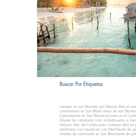
Buscar Por Etiquetas
navegar en san blas
islas san blas
san blas en p
catamaranes en San Blas
lo mejor de san blas
tra
Catamaranes en San Blas
vacaciones en el Cari
Alquiler de catamarán todo incluido
vuelos a San
Mejores islas del Caribe para visitar
san blas en
catamaran con tripulacion san blas
Alquiler de ya
charters de catamarán en San Blas
charter de yat