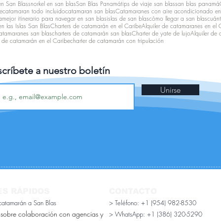
en San Blas
snorkel en san blas
San Blas Panamá
tips de viaje san blas
san blas panamá
e
catamaran todo incluido
catamaran san blas
Catamaranes con aire acondicionado en
a
mejor itinerario para navegar en san blas
islas de san blas
cómo llegar a san blas
cuánt
n las Islas San Blas
Charters de catamarán en el Caribe
Alquiler de catamaranes en el 
catamaranes san blas
charters de catamarán san blas
Charter de yate de lujo
Alquiler de
r de catamarán en el Caribe
charter de catamarán con tripulación
críbete a nuestro boletín
Unirse
ES RÁPIDOS
CONTACTO
 catamarán a San Blas
> Teléfono: +1 (954) 982-8530
 sobre colaboración con agencias y
> WhatsApp:
+1 (386) 320-5290