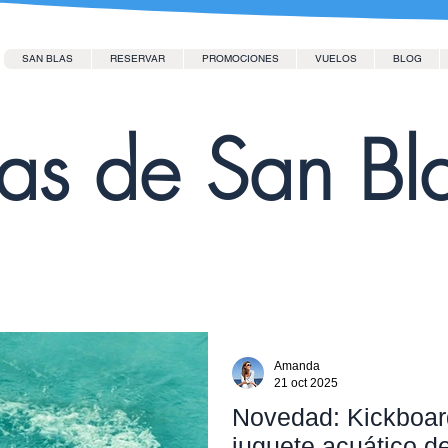
SAN BLAS
RESERVAR
PROMOCIONES
VUELOS
BLOG
las de San Bl
Amanda
21 oct 2025
Novedad: Kickboard
juguete acuático d