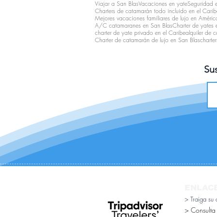
Viajar a San Blas
Vacaciones en yate
Seguridad 
Charters de catamarán todo incluido en el Carib
Mejores vacaciones familiares de lujo en Améric
A/C catamaranes en San Blas
Charter de yates e
charter de yate privado en el Caribe
alquiler de 
Charter de catamarán de lujo en San Blas
charte
Sus
ENLAC
> Traiga su
> Consulta