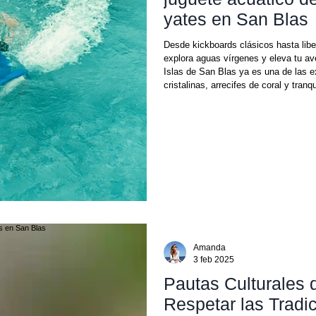
yates en San Blas
Desde kickboards clásicos hasta liber
explora aguas vírgenes y eleva tu a
Islas de San Blas ya es una de las e
cristalinas, arrecifes de coral y tran
inigualable. Pero esta temporada, ll
kickboards (tablas) eléctricos acuáti
Amanda
3 feb 2025
Pautas Culturales
Respetar las Tradi