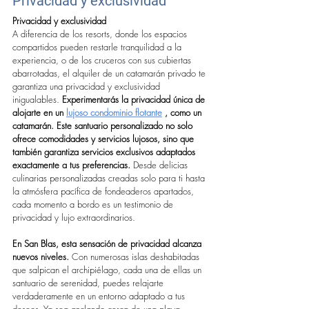
Privacidad y exclusividad
Privacidad y exclusividad
A diferencia de los resorts, donde los espacios 
compartidos pueden restarle tranquilidad a la 
experiencia, o de los cruceros con sus cubiertas 
abarrotadas, el alquiler de un catamarán privado te 
garantiza una privacidad y exclusividad 
inigualables. 
Experimentarás la privacidad única de 
alojarte en un 
lujoso condominio flotante
, como un 
catamarán. Este santuario personalizado no solo 
ofrece comodidades y servicios lujosos, sino que 
también garantiza servicios exclusivos adaptados 
exactamente a tus preferencias.
 Desde delicias 
culinarias personalizadas creadas solo para ti hasta 
la atmósfera pacífica de fondeaderos apartados, 
cada momento a bordo es un testimonio de 
privacidad y lujo extraordinarios.
En San Blas, esta sensación de privacidad alcanza 
nuevos niveles.
 Con numerosas islas deshabitadas 
que salpican el archipiélago, cada una de ellas un 
santuario de serenidad, puedes relajarte 
verdaderamente en un entorno adaptado a tus 
deseos. Ya sea anclando cerca de una playa 