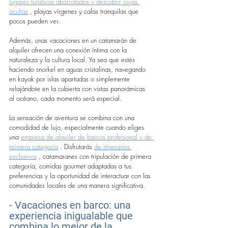
lugares turísticos abarrotados y descubrir joyas 
ocultas
 , playas vírgenes y calas tranquilas que 
pocos pueden ver.
Además, unas vacaciones en un catamarán de 
alquiler ofrecen una conexión íntima con la 
naturaleza y la cultura local. Ya sea que estés 
haciendo snorkel en aguas cristalinas, navegando 
en kayak por islas apartadas o simplemente 
relajándote en la cubierta con vistas panorámicas 
al océano, cada momento será especial.
La sensación de aventura se combina con una 
comodidad de lujo, especialmente cuando eliges 
una 
empresa de alquiler de barcos profesional y de 
primera categoría
 . Disfrutarás 
de itinerarios 
exclusivos
 , catamaranes con tripulación de primera 
categoría, comidas gourmet adaptadas a tus 
preferencias y la oportunidad de interactuar con las 
comunidades locales de una manera significativa.
- Vacaciones en barco: una 
experiencia inigualable que 
combina lo mejor de la 