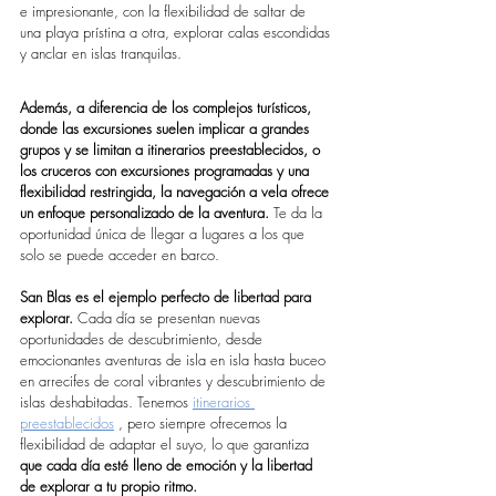
e impresionante, con la flexibilidad de saltar de 
una playa prístina a otra, explorar calas escondidas 
y anclar en islas tranquilas.
Además, a diferencia de los complejos turísticos, 
donde las excursiones suelen implicar a grandes 
grupos y se limitan a itinerarios preestablecidos, o 
los cruceros con excursiones programadas y una 
flexibilidad restringida, la navegación a vela ofrece 
un enfoque personalizado de la aventura.
 Te da la 
oportunidad única de llegar a lugares a los que 
solo se puede acceder en barco.
San Blas es el ejemplo perfecto de libertad para 
explorar.
 Cada día se presentan nuevas 
oportunidades de descubrimiento, desde 
emocionantes aventuras de isla en isla hasta buceo 
en arrecifes de coral vibrantes y descubrimiento de 
islas deshabitadas. Tenemos 
itinerarios 
preestablecidos
 , pero siempre ofrecemos la 
flexibilidad de adaptar el suyo, lo que garantiza 
que cada día esté lleno de emoción y la libertad 
de explorar a tu propio ritmo.