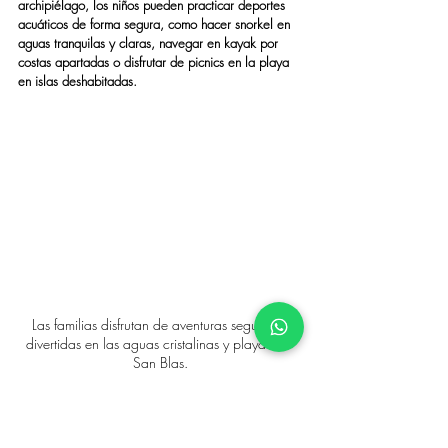
archipiélago, los niños pueden practicar deportes 
acuáticos de forma segura, como hacer snorkel en 
aguas tranquilas y claras, navegar en kayak por 
costas apartadas o disfrutar de picnics en la playa 
en islas deshabitadas.
Las familias disfrutan de aventuras seguras y 
divertidas en las aguas cristalinas y playas de 
San Blas.
En definitiva, elegir unas vacaciones en velero, 
especialmente en San Blas, ofrece una experiencia 
inigualable que la distingue de una más tradicional. 