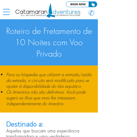
✆
Roteiro de Fretamento de
10 Noites com Voo
Privado
Para os hóspedes que utilizam a entrada/saída
da estrada, o circuito será modificado para se
ajustar à disponibilidade do táxi aquático.
Os itinerários não são definitivos.
Você pode
sugerir as ilhas que mais lhe interessam,
independentemente do itinerário.
Destinado a:
Aqueles que buscam uma experiência
transformadora e uma verdadeira