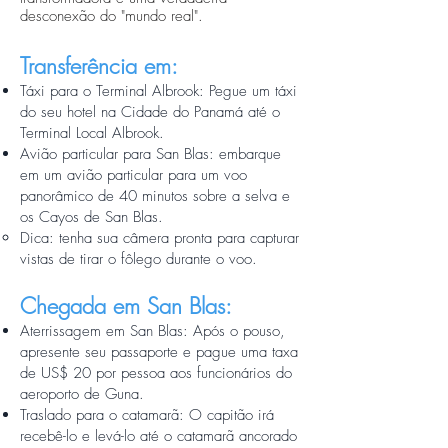
desconexão do "mundo real".
Transferência em:
Táxi para o Terminal Albrook: Pegue um táxi
do seu hotel na Cidade do Panamá até o
Terminal Local Albrook.
Avião particular para San Blas: embarque
em um avião particular para um voo
panorâmico de 40 minutos sobre a selva e
os Cayos de San Blas.
Dica: tenha sua câmera pronta para capturar
vistas de tirar o fôlego durante o voo.
Chegada em San Blas:
Aterrissagem em San Blas: Após o pouso,
apresente seu passaporte e pague uma taxa
de US$ 20 por pessoa aos funcionários do
aeroporto de Guna.
Traslado para o catamarã: O capitão irá
recebê-lo e levá-lo até o catamarã ancorado