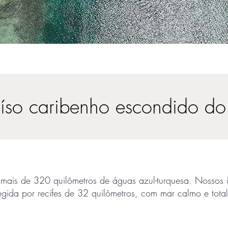
aíso caribenho escondido d
ais de 320 quilômetros de águas azul-turquesa. Nossos it
gida por recifes de 32 quilômetros, com mar calmo e tota