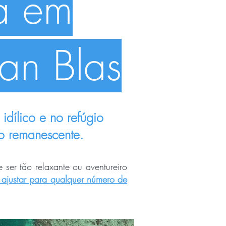
ã em
an Blas
idílico e no refúgio
ho remanescente.
 ser tão relaxante ou aventureiro
 ajustar para qualquer número de