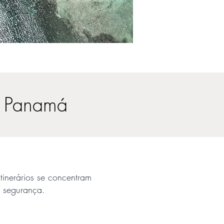
o Panamá
inerários se concentram
l segurança.