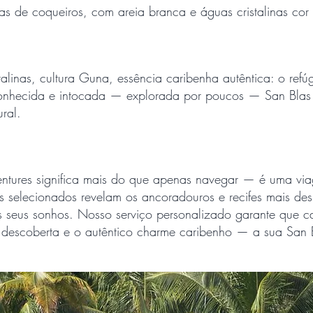
as de coqueiros, com areia branca e águas cristalinas cor
alinas, cultura Guna, essência caribenha autêntica: o refú
onhecida e intocada — explorada por poucos — San Blas 
ural.
tures significa mais do que apenas navegar — é uma via
ros selecionados revelam os ancoradouros e recifes mais d
os seus sonhos. Nosso serviço personalizado garante que 
 descoberta e o autêntico charme caribenho — a sua San Bl