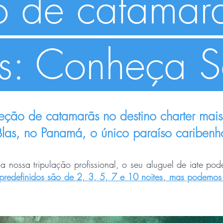
o de catamar
s: Conheça S
ção de catamarãs no destino charter mais 
Blas, no Panamá, o único paraíso cariben
 nossa tripulação profissional, o seu aluguel de iate pode
s predefinidos são de 2, 3, 5, 7 e 10 noites, mas podemos