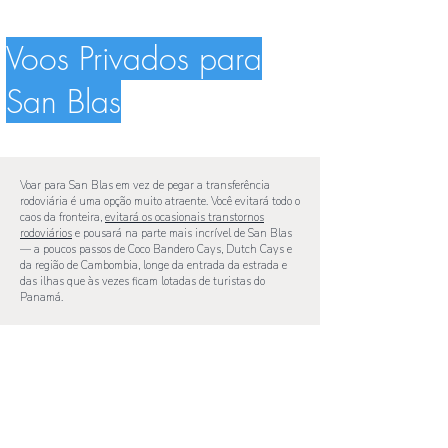
Voos Privados para
San Blas
Voar para San Blas em vez de pegar a transferência
rodoviária é uma opção muito atraente. Você evitará todo o
caos da fronteira,
evitará os ocasionais transtornos
rodoviários
e pousará na parte mais incrível de San Blas
— a poucos passos de Coco Bandero Cays, Dutch Cays e
da região de Cambombia, longe da entrada da estrada e
das ilhas que às vezes ficam lotadas de turistas do
Panamá.