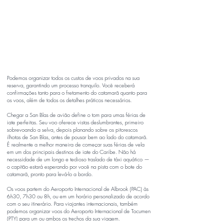
Podemos organizar todos os custos de voos privados na sua
reserva, garantindo um processo tranquilo. Você receberá
confirmações tanto para o fretamento do catamarã quanto para
os voos, além de todos os detalhes práticos necessários.
Chegar a San Blas de avião define o tom para umas férias de
iate perfeitas. Seu voo oferece vistas deslumbrantes, primeiro
sobrevoando a selva, depois planando sobre os pitorescos
ilhotas de San Blas, antes de pousar bem ao lado do catamarã.
É realmente a melhor maneira de começar suas férias de vela
em um dos principais destinos de iate do Caribe. Não há
necessidade de um longo e tedioso traslado de táxi aquático —
o capitão estará esperando por você na pista com o bote do
catamarã, pronto para levá-lo a bordo.
Os voos partem do Aeroporto Internacional de Albrook (PAC) às
6h30, 7h30 ou 8h, ou em um horário personalizado de acordo
com o seu itinerário. Para viajantes internacionais, também
podemos organizar voos do Aeroporto Internacional de Tocumen
(PTY) para um ou ambos os trechos da sua viagem.