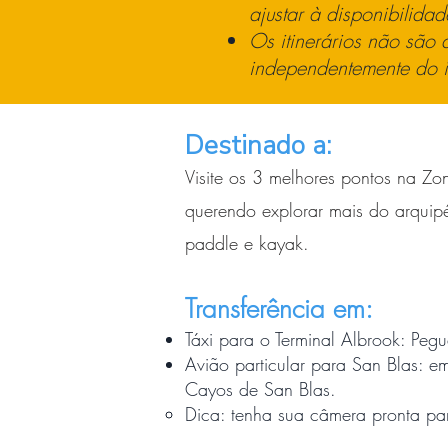
ajustar à disponibilidad
Os itinerários não são d
independentemente do it
Destinado a:
Visite os 3 melhores pontos na Zo
querendo explorar mais do arquipé
paddle e kayak.
Transferência em:
Táxi para o Terminal Albrook: Peg
Avião particular para San Blas: 
Cayos de San Blas.
Dica: tenha sua câmera pronta para