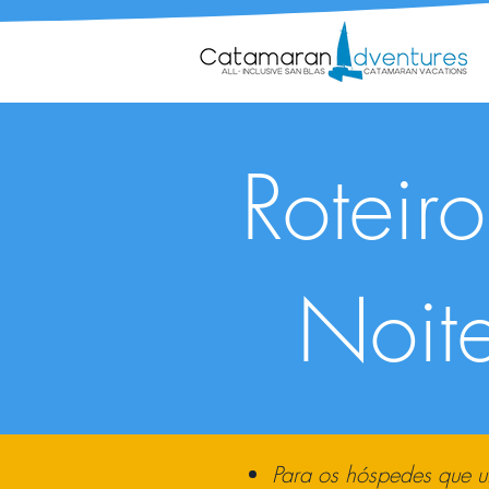
Roteir
Noit
Para os hóspedes que ut