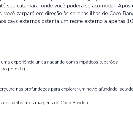
 até seu catamarã, onde você poderá se acomodar. Após
ais, você zarpará em direção às serenas ilhas de Coco Ba
o nos cays externos ostenta um recife externo a apenas 100
de uma experiência única nadando com simpáticos tubarões
po permitir)
rgulhe nas profundezas para explorar um navio afundado isolad
a
nas deslumbrantes margens de Coco Bandero