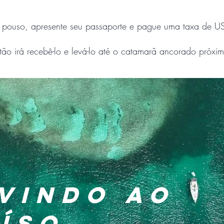
 pouso, apresente seu passaporte e pague uma taxa de US
ão irá recebê-lo e levá-lo até o catamarã ancorado próxim
VINDO AO
ÍSO