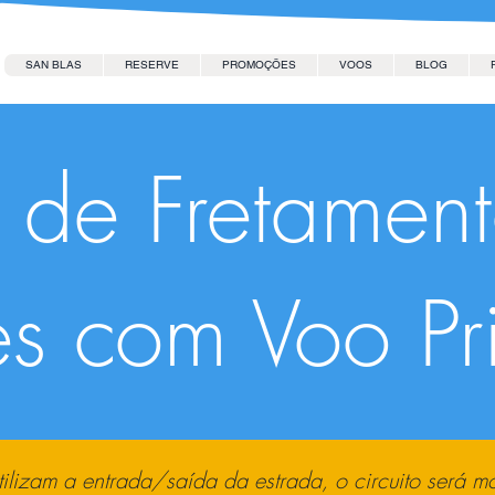
SAN BLAS
RESERVE
PROMOÇÕES
VOOS
BLOG
o de Fretamen
es com Voo Pr
ilizam a entrada/saída da estrada, o circuito será m