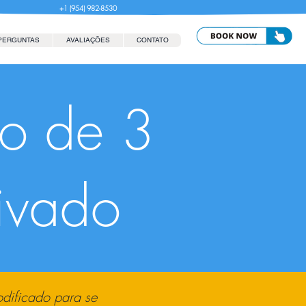
+1 (954) 982-8530
PERGUNTAS
AVALIAÇÕES
CONTATO
to de 3
ivado
odificado para se