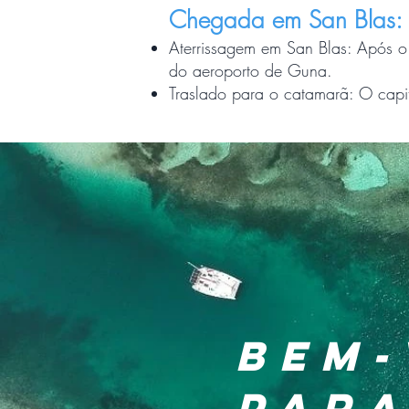
Chegada em San Blas:
Aterrissagem em San Blas: Após o
do aeroporto de Guna.
Traslado para o catamarã: O capit
BEM-
PARA