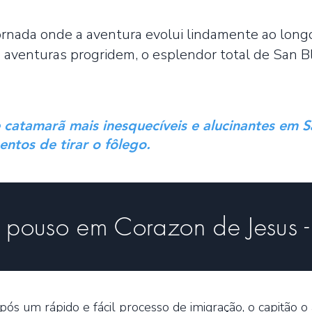
nada onde a aventura evolui lindamente ao long
as aventuras progridem, o esplendor total de San 
catamarã mais inesquecíveis e alucinantes em Sa
entos de tirar o fôlego.
e pouso em Corazon de Jesus
pós um rápido e fácil processo de imigração, o capitã