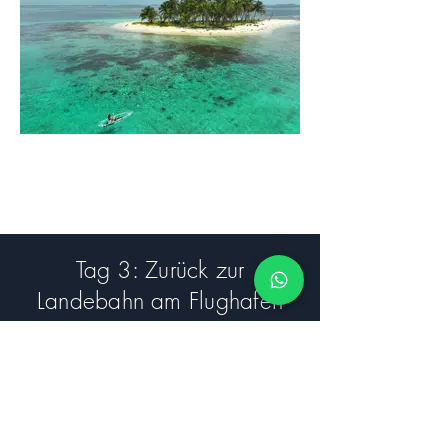
Tag 3: Zurück zur
Landebahn am Flughafen
Am Ende Ihres San-Blas-
Segelabenteuers sorgen wir für einen
reibungslosen Abflug, damit Sie pünktlich