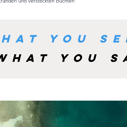
tränden und versteckten Buchten
hat you se
 what you s