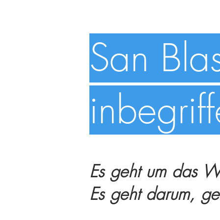
San Blas
inbegrif
Es geht um das Wi
Es geht darum, g