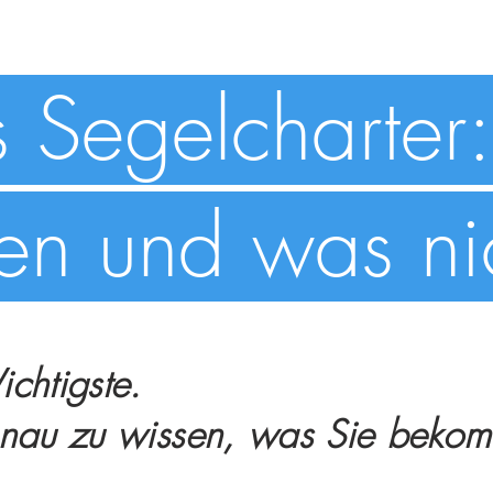
 Segelcharter:
fen und was ni
chtigste.
enau zu wissen, was Sie beko