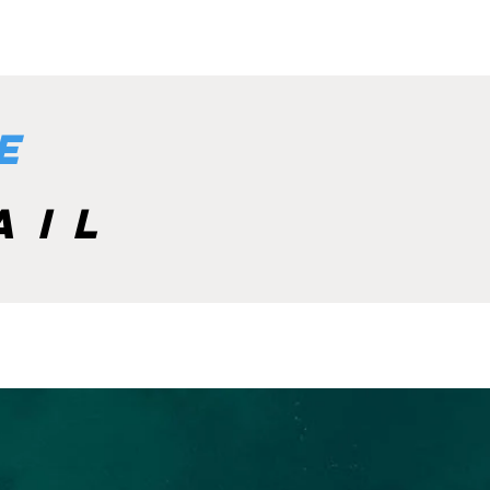
e
ail