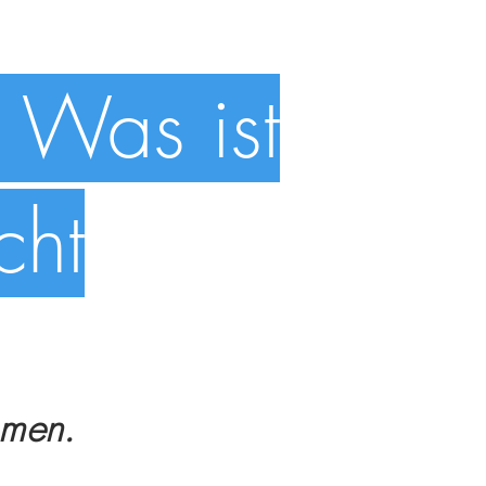
 Was ist
cht
mmen.