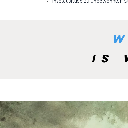
Inselausflüge zu unbewohnten S
w
is