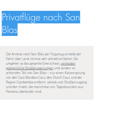
Privatflüge nach San
Blas
Die Anreise nach San Blas per Flugzeug anstelle der
Fahrt über Land ist eine sehr attraktive Option. Sie
umgehen so das gesamte Grenzchaos,
vermeiden
gelegentliche Straßensperrungen
und landen im
schönsten Teil von San Blas – nur einen Katzensprung
von den Coco Bandero Cays, den Dutch Cays und der
Region Cambombia entfernt, weitab vom Straßenzugang
und den Inseln, die manchmal von Tagestouristen aus
Panama überlaufen sind.