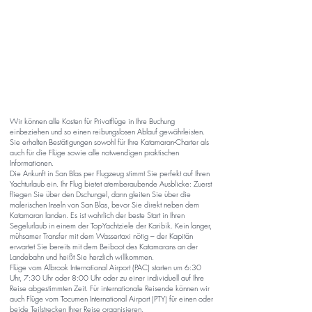
Wir können alle Kosten für Privatflüge in Ihre Buchung
einbeziehen und so einen reibungslosen Ablauf gewährleisten.
Sie erhalten Bestätigungen sowohl für Ihre Katamaran-Charter als
auch für die Flüge sowie alle notwendigen praktischen
Informationen.
Die Ankunft in San Blas per Flugzeug stimmt Sie perfekt auf Ihren
Yachturlaub ein. Ihr Flug bietet atemberaubende Ausblicke: Zuerst
fliegen Sie über den Dschungel, dann gleiten Sie über die
malerischen Inseln von San Blas, bevor Sie direkt neben dem
Katamaran landen. Es ist wahrlich der beste Start in Ihren
Segelurlaub in einem der Top-Yachtziele der Karibik. Kein langer,
mühsamer Transfer mit dem Wassertaxi nötig – der Kapitän
erwartet Sie bereits mit dem Beiboot des Katamarans an der
Landebahn und heißt Sie herzlich willkommen.
Flüge vom Albrook International Airport (PAC) starten um 6:30
Uhr, 7:30 Uhr oder 8:00 Uhr oder zu einer individuell auf Ihre
Reise abgestimmten Zeit. Für internationale Reisende können wir
auch Flüge vom Tocumen International Airport (PTY) für einen oder
beide Teilstrecken Ihrer Reise organisieren.