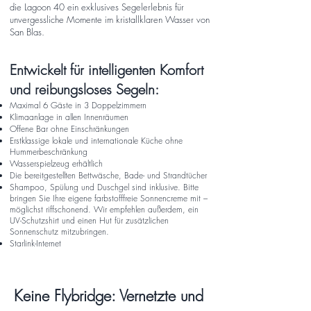
die Lagoon 40 ein exklusives Segelerlebnis für
unvergessliche Momente im kristallklaren Wasser von
San Blas.
Entwickelt für intelligenten Komfort
und reibungsloses Segeln:
Maximal 6 Gäste in 3 Doppelzimmern
Klimaanlage in allen Innenräumen
Offene Bar ohne Einschränkungen
Erstklassige lokale und internationale Küche ohne
Hummerbeschränkung
Wasserspielzeug erhältlich
Die bereitgestellten Bettwäsche, Bade- und Strandtücher
Shampoo, Spülung und Duschgel sind inklusive. Bitte
bringen Sie Ihre eigene farbstofffreie Sonnencreme mit –
möglichst riffschonend. Wir empfehlen außerdem, ein
UV-Schutzshirt und einen Hut für zusätzlichen
Sonnenschutz mitzubringen.
Starlink-Internet
Keine Flybridge: Vernetzte und