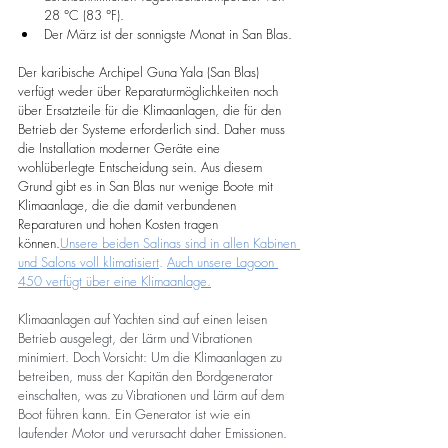
28 °C (83 °F).
Der März ist der sonnigste Monat in San Blas.
Der karibische Archipel Guna Yala (San Blas) 
verfügt weder über Reparaturmöglichkeiten noch 
über Ersatzteile für die Klimaanlagen, die für den 
Betrieb der Systeme erforderlich sind. Daher muss 
die Installation moderner Geräte eine 
wohlüberlegte Entscheidung sein. Aus diesem 
Grund gibt es in San Blas nur wenige Boote mit 
Klimaanlage, die die damit verbundenen 
Reparaturen und hohen Kosten tragen 
können.
Unsere beiden Salinas sind in allen Kabinen 
und Salons voll klimatisiert
.
Auch unsere Lagoon 
450 verfügt über eine Klimaanlage.
Klimaanlagen auf Yachten sind auf einen leisen 
Betrieb ausgelegt, der Lärm und Vibrationen 
minimiert. Doch Vorsicht: Um die Klimaanlagen zu 
betreiben, muss der Kapitän den Bordgenerator 
einschalten, was zu Vibrationen und Lärm auf dem 
Boot führen kann. Ein Generator ist wie ein 
laufender Motor und verursacht daher Emissionen.