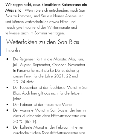
Wir sagen nicht, dass klimatisierte Katamarane ein 
Muss sind
 . Wenn Sie sich entscheiden, nach San 
Blas zu kommen, sind Sie ein kleiner Abenteurer 
und können wahrscheinlich etwas Hitze und 
Feuchtigkeit während der Wintermonate und 
teilweise auch im Sommer vertragen.
Wetterfakten zu den San Blas 
Inseln:
Die Regenzeit fällt in die Monate: Mai, Juni, 
Juli, August, September, Oktober, November. 
In Panama herrscht starke Dürre, daher gilt 
dieser Punkt für die Jahre 2021, 22 und 
23..24 nicht.
Der November ist der feuchteste Monat in San 
Blas. Auch hier gilt das nicht für die letzten 
Jahre ...
Der Februar ist der trockenste Monat.
Der wärmste Monat in San Blas ist der Juni mit 
einer durchschnittlichen Höchsttemperatur von 
30 °C (86 °F).
Der kälteste Monat ist der Februar mit einer 
durchschnittlichen Tageshöchsttemperatur von 