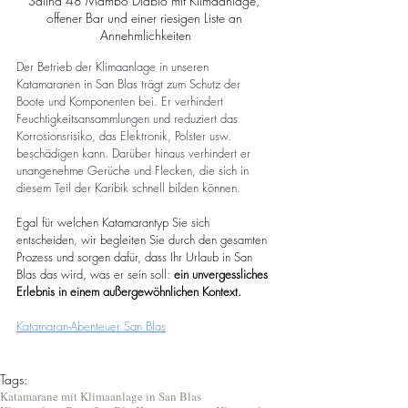
Salina 48 Mambo Diablo mit Klimaanlage, 
offener Bar und einer riesigen Liste an 
Annehmlichkeiten
Der Betrieb der Klimaanlage in unseren 
Katamaranen in San Blas trägt zum Schutz der 
Boote und Komponenten bei. Er verhindert 
Feuchtigkeitsansammlungen und reduziert das 
Korrosionsrisiko, das Elektronik, Polster usw. 
beschädigen kann. Darüber hinaus verhindert er 
unangenehme Gerüche und Flecken, die sich in 
diesem Teil der Karibik schnell bilden können.
Egal für welchen Katamarantyp Sie sich 
entscheiden, wir begleiten Sie durch den gesamten 
Prozess und sorgen dafür, dass Ihr Urlaub in San 
Blas das wird, was er sein soll: 
ein unvergessliches 
Erlebnis in einem außergewöhnlichen Kontext.
Katamaran-Abenteuer San Blas
Tags:
Katamarane mit Klimaanlage in San Blas