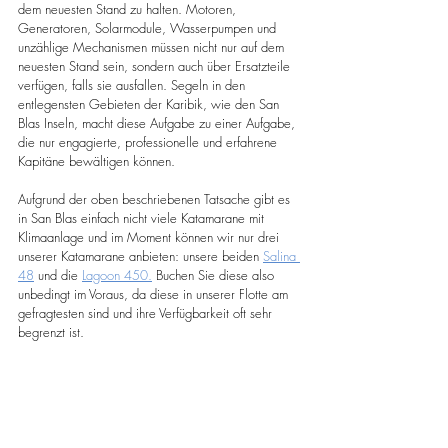
dem neuesten Stand zu halten. Motoren, 
Generatoren, Solarmodule, Wasserpumpen und 
unzählige Mechanismen müssen nicht nur auf dem 
neuesten Stand sein, sondern auch über Ersatzteile 
verfügen, falls sie ausfallen. Segeln in den 
entlegensten Gebieten der Karibik, wie den San 
Blas Inseln, macht diese Aufgabe zu einer Aufgabe, 
die nur engagierte, professionelle und erfahrene 
Kapitäne bewältigen können.
Aufgrund der oben beschriebenen Tatsache gibt es 
in San Blas einfach nicht viele Katamarane mit 
Klimaanlage und im Moment können wir nur drei 
unserer Katamarane anbieten: unsere beiden 
Salina 
48
 und die 
Lagoon 450.
 Buchen Sie diese also 
unbedingt im Voraus, da diese in unserer Flotte am 
gefragtesten sind und ihre Verfügbarkeit oft sehr 
begrenzt ist.