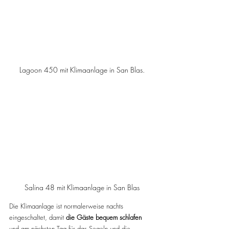
Lagoon 450 mit Klimaanlage in San Blas.
Salina 48 mit Klimaanlage in San Blas
Die Klimaanlage ist normalerweise nachts 
eingeschaltet, damit 
die Gäste bequem schlafen
und am nächsten Tag für das Segeln und die 