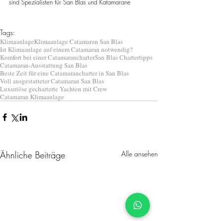
sind Spezialisten für San Blas und Katamarane
Tags:
Klimaanlage
Klimaanlage Catamaran San Blas
Ist Klimaanlage auf einem Catamaran notwendig?
Komfort bei einer Catamarancharter
San Blas Chartertipps
Catamaran-Ausstattung San Blas
Beste Zeit für eine Catamarancharter in San Blas
Voll ausgestatteter Catamaran San Blas
Luxuriöse gecharterte Yachten mit Crew
Catamaran Klimaanlage
Ähnliche Beiträge
Alle ansehen