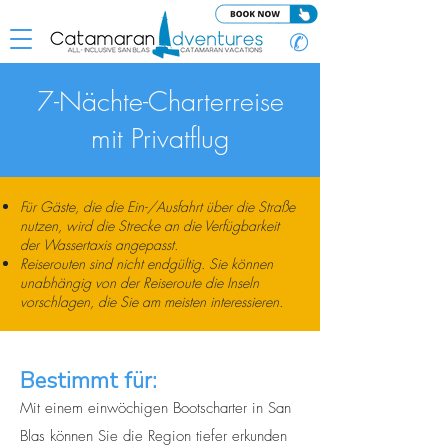
✆
7-Nächte-Charterreise
mit Privatflug
Für Gäste, die die Ein-/Ausfahrt über die Straße
nutzen, wird die Strecke an die Verfügbarkeit
der Wassertaxis angepasst.
Reiserouten sind nicht endgültig.
Sie können
unabhängig von der Reiseroute die Inseln
vorschlagen, die Sie am meisten interessieren.
Bestimmt für:
Mit einem einwöchigen Bootscharter in San
Blas können Sie die Region tiefer erkunden