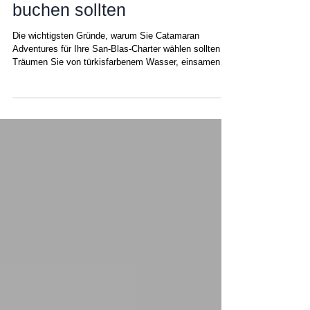
Adventures San Blas
buchen sollten
Die wichtigsten Gründe, warum Sie Catamaran
Adventures für Ihre San-Blas-Charter wählen sollten
Träumen Sie von türkisfarbenem Wasser, einsamen
Stränden und einem wahrhaft authentischen
Segelerlebnis? Es gibt zwar viele Möglichkeiten –
Makler, Buchungsplattformen und gemeinsam genutzte
Boote –, aber nur ein Unternehmen ist tief in den San-
Blas-Inseln verwurzelt und betreibt seit über einem
Jahrzehnt ganzjährig seine eigene Flotte mit
festangestellten Besatzungen: Catamaran Ad