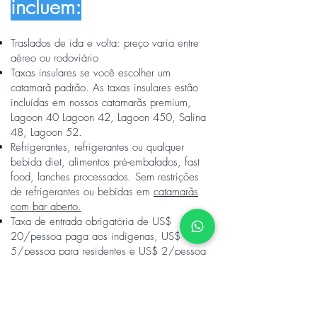
incluem:
Traslados de ida e volta:
preço varia entre
aéreo ou rodoviário
Taxas insulares se você escolher um
catamarã padrão. As taxas insulares estão
incluídas em nossos catamarãs premium,
Lagoon 40 Lagoon 42, Lagoon 450, Salina
48, Lagoon 52.
Refrigerantes, refrigerantes ou qualquer
bebida diet, alimentos pré-embalados, fast
food, lanches processados. Sem restrições
de refrigerantes ou bebidas em
catamarãs
com bar aberto.
Taxa de entrada obrigatória de US$
20/pessoa paga aos indígenas, US$
5/pessoa para residentes e US$ 2/pessoa
para uso do porto se você usar o transporte
rodoviário.
Itens comprados pelos clientes ou qualquer
atividade extra fora do catamarã