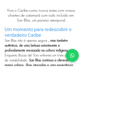
Viva o Caribe como nunca antes com nossos 
charters de catamarã com tudo incluído em 
San Blas, um paraíso atemporal.
Um momento para redescobrir o 
verdadeiro Caribe
San Blas não é apenas segura 
, mas também 
autêntica, de uma beleza estonteante e 
profundamente enraizada na cultura indígena
 . 
Enquanto Bocas del Toro enfrenta um triste período 
de instabilidade, 
San Blas continua a oferecer 
mares calmos, ilhas intocadas e uma experiência 
imersiva diferente de qualquer outra no Panamá ou 
no Caribe
 .
Pronto para repensar suas próximas férias?
 Fuja da 
agitação e mergulhe no paraíso com paz e 
tranquilidade.
Tags:
Ilhas San Blas
Férias no Caribe
Charter de catamarã no Caribe
San Blas vs Bocas del Toro
Crise em Bocas del Toro
Últimas notícias de Bocas del Toro