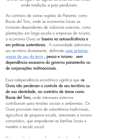
onde tradição e paz perduram.
Ao contrário de outras regiões do Panamá, como 
Bocas del Toro, onde as economias locais se 
tornaram dependentes de indústrias externas, como 
plantações em larga escala e empresas de turismo, 
a economia Guna se 
baseia na autossuficiência e 
em práticas sustentáveis
 . A comunidade administra 
seu território diretamente, definindo 
suas próprias 
regras de uso da terra
, pesca e turismo
 , 
sem 
dependência excessiva do governo panamenho ou 
de corporações multinacionais.
Essa independência econômica significa que 
os 
Guna não perderam o controle de seu território ou 
de sua identidade, ao contrário de áreas como 
Bocas del Toro,
 onde interesses externos 
contribuíram para tensões sociais e ambientais. Os 
Guna priorizam meios de subsistência tradicionais, 
agricultura de pequena escala, artesanato e turismo 
comunitário, que empoderam as famílias locais e 
mantêm o tecido social.