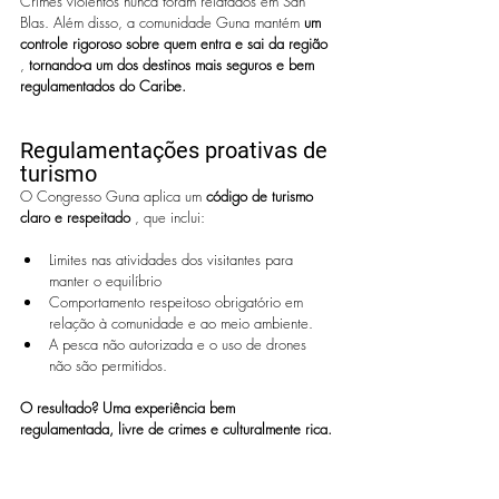
Crimes violentos nunca foram relatados em San 
Blas.
Além disso, a comunidade Guna mantém 
um 
controle rigoroso sobre quem entra e sai da região
, 
tornando-a um dos destinos mais seguros e bem 
regulamentados do Caribe.
Regulamentações proativas de 
turismo
O Congresso Guna aplica um 
código de turismo 
claro e respeitado
 , que inclui:
Limites nas atividades dos visitantes para 
manter o equilíbrio
Comportamento respeitoso obrigatório em 
relação à comunidade e ao meio ambiente.
A pesca não autorizada e o uso de drones 
não são permitidos.
O resultado? Uma experiência bem 
regulamentada, livre de crimes e culturalmente rica.