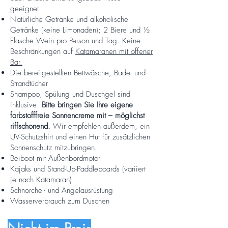
geeignet.
Natürliche Getränke und alkoholische
Getränke (keine Limonaden); 2 Biere und ½
Flasche Wein pro Person und Tag. Keine
Beschränkungen auf
Katamaranen mit offener
Bar.
Die bereitgestellten Bettwäsche, Bade- und
Strandtücher
Shampoo, Spülung und Duschgel sind
inklusive.
Bitte bringen Sie Ihre eigene
farbstofffreie Sonnencreme mit – möglichst
riffschonend.
Wir empfehlen außerdem, ein
UV-Schutzshirt und einen Hut für zusätzlichen
Sonnenschutz mitzubringen.
Beiboot mit Außenbordmotor
Kajaks und Stand-Up-Paddleboards (variiert
je nach Katamaran)
Schnorchel- und Angelausrüstung
Wasserverbrauch zum Duschen