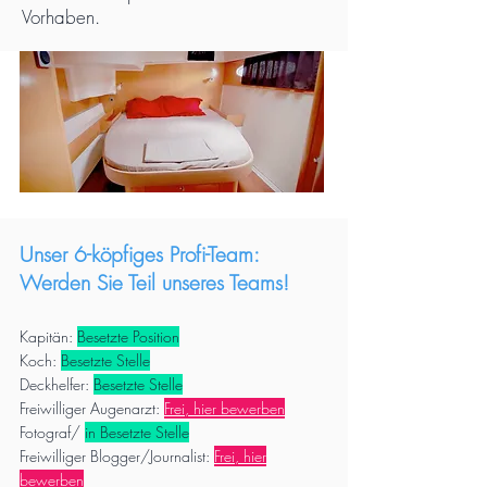
Vorhaben.
Unser 6-köpfiges Profi-Team:
Werden Sie Teil unseres Teams!
Kapitän:
Besetzte Position
Koch:
Besetzte Stelle
Deckhelfer:
Besetzte Stelle
Freiwilliger Augenarzt:
Frei, hier bewerben
Fotograf/
in Besetzte Stelle
Freiwilliger Blogger/Journalist:
Frei, hier
bewerben