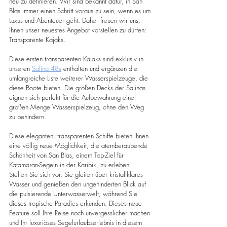
neu zu definieren. Wir sind bekannt dafür, in San 
Blas immer einen Schritt voraus zu sein, wenn es um 
Luxus und Abenteuer geht. Daher freuen wir uns, 
Ihnen unser neuestes Angebot vorstellen zu dürfen: 
Transparente Kajaks.
Diese ersten transparenten Kajaks sind exklusiv in 
unseren 
Salina 48s
 enthalten und ergänzen die 
umfangreiche Liste weiterer Wasserspielzeuge, die 
diese Boote bieten. Die großen Decks der Salinas 
eignen sich perfekt für die Aufbewahrung einer 
großen Menge Wasserspielzeug, ohne den Weg 
zu behindern.
Diese eleganten, transparenten Schiffe bieten Ihnen 
eine völlig neue Möglichkeit, die atemberaubende 
Schönheit von San Blas, einem Top-Ziel für 
Katamaran-Segeln in der Karibik, zu erleben. 
Stellen Sie sich vor, Sie gleiten über kristallklares 
Wasser und genießen den ungehinderten Blick auf 
die pulsierende Unterwasserwelt, während Sie 
dieses tropische Paradies erkunden. Dieses neue 
Feature soll Ihre Reise noch unvergesslicher machen 
und Ihr luxuriöses Segelurlaubserlebnis in diesem 