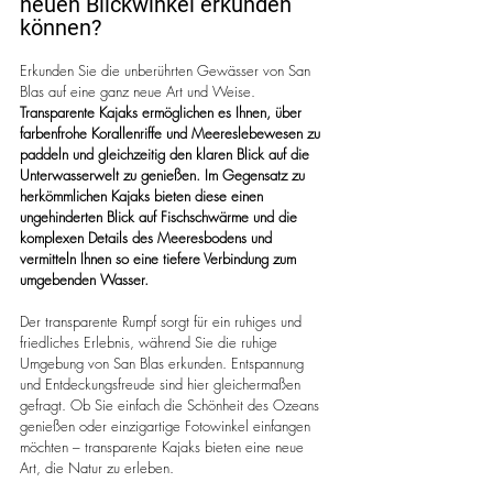
neuen Blickwinkel erkunden 
können?
Erkunden Sie die unberührten Gewässer von San 
Blas auf eine ganz neue Art und Weise. 
Transparente Kajaks ermöglichen es Ihnen, über 
farbenfrohe Korallenriffe und Meereslebewesen zu 
paddeln und gleichzeitig den klaren Blick auf die 
Unterwasserwelt zu genießen. Im Gegensatz zu 
herkömmlichen Kajaks bieten diese einen 
ungehinderten Blick auf Fischschwärme und die 
komplexen Details des Meeresbodens und 
vermitteln Ihnen so eine tiefere Verbindung zum 
umgebenden Wasser.
Der transparente Rumpf sorgt für ein ruhiges und 
friedliches Erlebnis, während Sie die ruhige 
Umgebung von San Blas erkunden. Entspannung 
und Entdeckungsfreude sind hier gleichermaßen 
gefragt. Ob Sie einfach die Schönheit des Ozeans 
genießen oder einzigartige Fotowinkel einfangen 
möchten – transparente Kajaks bieten eine neue 
Art, die Natur zu erleben.