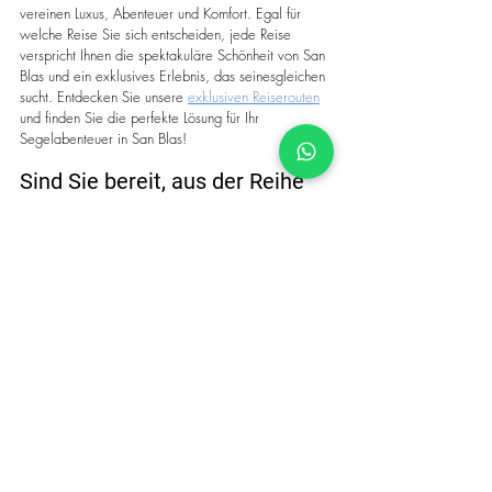
vereinen Luxus, Abenteuer und Komfort. Egal für 
welche Reise Sie sich entscheiden, jede Reise 
verspricht Ihnen die spektakuläre Schönheit von San 
Blas und ein exklusives Erlebnis, das seinesgleichen 
sucht. Entdecken Sie unsere 
exklusiven Reiserouten
und finden Sie die perfekte Lösung für Ihr 
Segelabenteuer in San Blas!
Sind Sie bereit, aus der Reihe 
zu tanzen?
Dies ist nicht nur ein gewöhnlicher Segeltörn – es ist 
eine völlig neue Art, das Paradies zu erleben. 
Unsere transparenten Kajaks lassen Sie über das 
Wasser und in die Tiefen von San Blas gleiten – 
wie Sie es sich nie vorgestellt haben. Es ist mutig, 
aufregend und das ultimative Abenteuer.
Zusammen mit unseren All-inclusive-Katamaran-
Chartern und einer Vielzahl an Wasserspielzeug für 
die ganze Familie verspricht Ihre Reise durch San 
Blas unvergesslich und aufregend zu werden. 
Buchen Sie Ihren nächsten Urlaub bei uns und seien 
Sie einer der Ersten, die diese bahnbrechende 