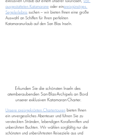
exklusiven Urlaub auf einem unserer luxuriösen, 
voll 
ausgestatteten Katamarane
 oder ein
preisgünstiges 
Segelerlebnis
 suchen – wir bieten Ihnen eine große 
Auswahl an Schiffen für Ihren perfekten 
Katamaranurlaub auf den San Blas Inseln.
Erkunden Sie die schönsten Inseln des 
atemberaubenden San-Blas-Archipels an Bord 
unserer exklusiven Katamaran-Charter.
Unsere preisgekrönten Chartertouren
 bieten Ihnen 
ein unvergessliches Abenteuer und führen Sie zu 
versteckten Stränden, lebendigen Korallenriffen und 
unberührten Buchten. Wir wählen sorgfältig nur die 
schönsten und unberührtesten Reiseziele aus und 