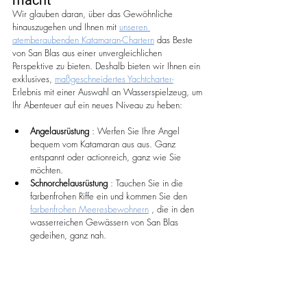
Wir glauben daran, über das Gewöhnliche 
hinauszugehen und Ihnen mit 
unseren 
atemberaubenden Katamaran-Chartern
 das Beste 
von San Blas aus einer unvergleichlichen 
Perspektive zu bieten. Deshalb bieten wir Ihnen ein 
exklusives, 
maßgeschneidertes Yachtcharter-
Erlebnis mit einer Auswahl an Wasserspielzeug, um 
Ihr Abenteuer auf ein neues Niveau zu heben:
Angelausrüstung
 : Werfen Sie Ihre Angel 
bequem vom Katamaran aus aus. Ganz 
entspannt oder actionreich, ganz wie Sie 
möchten.
Schnorchelausrüstung
 : Tauchen Sie in die 
farbenfrohen Riffe ein und kommen Sie den 
farbenfrohen Meeresbewohnern
 , die in den 
wasserreichen Gewässern von San Blas 
gedeihen, ganz nah.