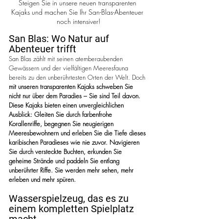
Steigen Sie in unsere neuen transparenten 
Kajaks und machen Sie Ihr San-Blas-Abenteuer 
noch intensiver!
San Blas: Wo Natur auf 
Abenteuer trifft
San Blas zählt mit seinen atemberaubenden 
Gewässern und der vielfältigen Meeresfauna 
bereits zu den unberührtesten Orten der Welt. Doch 
mit unseren transparenten Kajaks schweben Sie 
nicht nur über dem Paradies – Sie sind Teil davon. 
Diese Kajaks bieten einen unvergleichlichen 
Ausblick: Gleiten Sie durch farbenfrohe 
Korallenriffe, begegnen Sie neugierigen 
Meeresbewohnern und erleben Sie die Tiefe dieses 
karibischen Paradieses wie nie zuvor. Navigieren 
Sie durch versteckte Buchten, erkunden Sie 
geheime Strände und paddeln Sie entlang 
unberührter Riffe. Sie werden mehr sehen, mehr 
erleben und mehr spüren.
Wasserspielzeug, das es zu 
einem kompletten Spielplatz 
macht