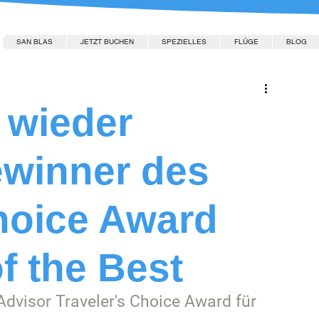
SAN BLAS
JETZT BUCHEN
SPEZIELLES
FLÜGE
BLOG
 wieder
ewinner des
Choice Award
f the Best
Advisor Traveler's Choice Award für 