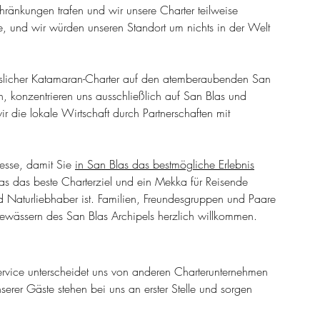
hränkungen trafen und wir unsere Charter teilweise 
le, und wir würden unseren Standort um nichts in der Welt 
esslicher Katamaran-Charter auf den atemberaubenden San 
n, konzentrieren uns ausschließlich auf San Blas und 
ir die lokale Wirtschaft durch Partnerschaften mit 
esse, damit Sie
in San Blas das bestmögliche Erlebnis
as das beste Charterziel und ein Mekka für Reisende 
d Naturliebhaber ist. Familien, Freundesgruppen und Paare 
ewässern des San Blas Archipels herzlich willkommen.
rvice unterscheidet uns von anderen Charterunternehmen 
serer Gäste stehen bei uns an erster Stelle und sorgen 