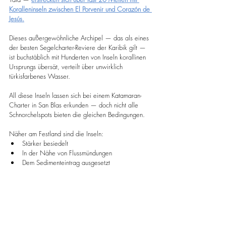
Koralleninseln zwischen El Porvenir und Corazón de 
Jesús.
Dieses außergewöhnliche Archipel — das als eines 
der besten Segelcharter-Reviere der Karibik gilt — 
ist buchstäblich mit Hunderten von Inseln korallinen 
Ursprungs übersät, verteilt über unwirklich 
türkisfarbenes Wasser.
All diese Inseln lassen sich bei einem Katamaran-
Charter in San Blas erkunden — doch nicht alle 
Schnorchelspots bieten die gleichen Bedingungen.
Näher am Festland sind die Inseln:
Stärker besiedelt
In der Nähe von Flussmündungen
Dem Sedimenteintrag ausgesetzt