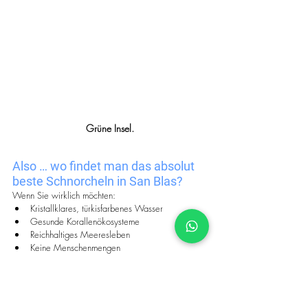
Grüne Insel.
Also … wo findet man das absolut 
beste Schnorcheln in San Blas?
Wenn Sie wirklich möchten:
Kristallklares, türkisfarbenes Wasser
Gesunde Korallenökosysteme
Reichhaltiges Meeresleben
Keine Menschenmengen
Ganzjährige Sichtweiten
Dann ist die Antwort einfach:
Segeln Sie zu den Dutch Cays und den Coco 