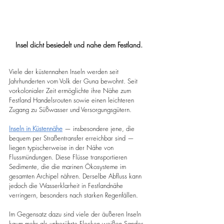
Insel dicht besiedelt und nahe dem Festland. 
Viele der küstennahen Inseln werden seit 
Jahrhunderten vom Volk der Guna bewohnt. Seit 
vorkolonialer Zeit ermöglichte ihre Nähe zum 
Festland Handelsrouten sowie einen leichteren 
Zugang zu Süßwasser und Versorgungsgütern.
Inseln in Küstennähe
 — insbesondere jene, die 
bequem per Straßentransfer erreichbar sind — 
liegen typischerweise in der Nähe von 
Flussmündungen. Diese Flüsse transportieren 
Sedimente, die die marinen Ökosysteme im 
gesamten Archipel nähren. Derselbe Abfluss kann 
jedoch die Wasserklarheit in Festlandnähe 
verringern, besonders nach starken Regenfällen.
Im Gegensatz dazu sind viele der äußeren Inseln 
kaum mehr als unberührte Flecken weißen Sandes, 