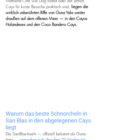
Während Orte wie Dog Island oder die Lemon 
Cays für kurze Besuche praktisch sind,
 liegen die 
wirklich unberührten Riffe von Guna Yala weiter 
draußen auf dem offenen Meer — in den Cayos 
Holandeses und den Coco Bandero Cays.
Warum das beste Schnorcheln in 
San Blas in den abgelegenen Cays 
liegt
Die San-Blas-Inseln — offiziell bekannt als Guna 
Yala — 
erstrecken sich über fast 20 Meilen mit 