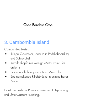
Coco Bandero Cays.
3. Cambombia Island
Cambombia bietet:
Ruhige Gewässer, ideal zum Paddleboarding 
und Schnorcheln
Korallenköpfe nur wenige Meter vom Ufer 
entfernt
Einen friedlichen, geschützten Ankerplatz
Beeindruckende Riffabbrüche in unmittelbarer 
Nähe
Es ist die perfekte Balance zwischen Entspannung 
und Unterwassererkundung.