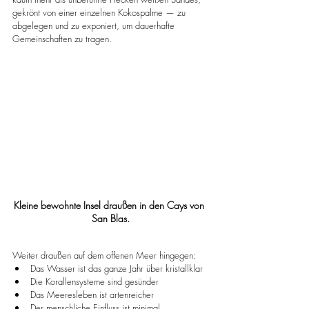
gekrönt von einer einzelnen Kokospalme — zu 
abgelegen und zu exponiert, um dauerhafte 
Gemeinschaften zu tragen.
Kleine bewohnte Insel draußen in den Cays von 
San Blas.
Weiter draußen auf dem offenen Meer hingegen:
Das Wasser ist das ganze Jahr über kristallklar
Die Korallensysteme sind gesünder
Das Meeresleben ist artenreicher
Der menschliche Einfluss ist minimal