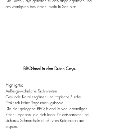
Die Dutch Cays gehören zu den abgelegensten und 
am wenigsten besuchten Inseln in San Blas.
BBQ-Insel in den Dutch Cays.
Highlights:
Außergewöhnliche Sichtweiten
Gesunde Korallengärten und tropische Fische
Praktisch keine Tagesausflugsboote
Die hier gelegene BBQ Island ist von lebendigen 
Riffen umgeben, die sich ideal für entspanntes und 
sicheres Schnorcheln direkt vom Katamaran aus 
eignen.