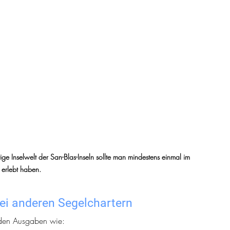
tige Inselwelt der San-Blas-Inseln sollte man mindestens einmal im 
 erlebt haben.
bei anderen Segelchartern
rden Ausgaben wie: