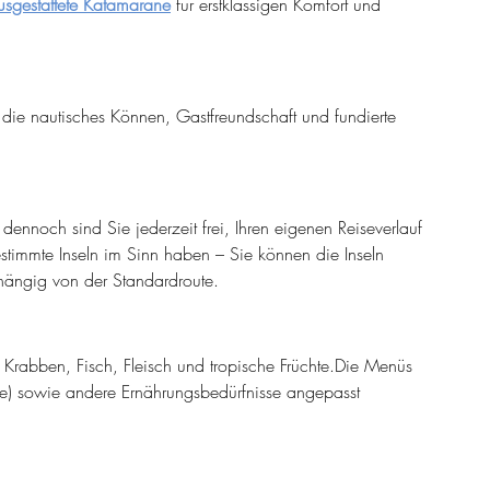
ausgestattete Katamarane
 für erstklassigen Komfort und 
die nautisches Können, Gastfreundschaft und fundierte 
 dennoch sind Sie jederzeit frei, Ihren eigenen Reiseverlauf 
estimmte Inseln im Sinn haben – Sie können die Inseln 
bhängig von der Standardroute.
Krabben, Fisch, Fleisch und tropische Früchte.Die Menüs 
ie) sowie andere Ernährungsbedürfnisse angepasst 