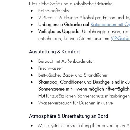
Natürliche Säfte und alkoholische Getränke.
Keine Softdrinks
2 Biere + ½ Flasche Alkohol pro Person und Ta
Unbegrenzte Getränke auf 
Katamaranen mit O
Verfügbares Upgrade:
 Unabhängig davon, ob S
entscheiden, können Sie mit unserem 
VIP-Geträ
Ausstattung & Komfort
Beiboot mit Außenbordmotor
Frischwasser
Bettwäsche, Bade- und Strandtücher
Shampoo, Conditioner und Duschgel sind inklusi
Sonnencreme mit 
– 
wenn möglich riffverträglich
Hut
 für zusätzlichen Sonnenschutz mitzubringen
Wasserverbrauch für Duschen inklusive
Atmosphäre & Unterhaltung an Bord
Musiksystem zur Gestaltung Ihrer bevorzugten 