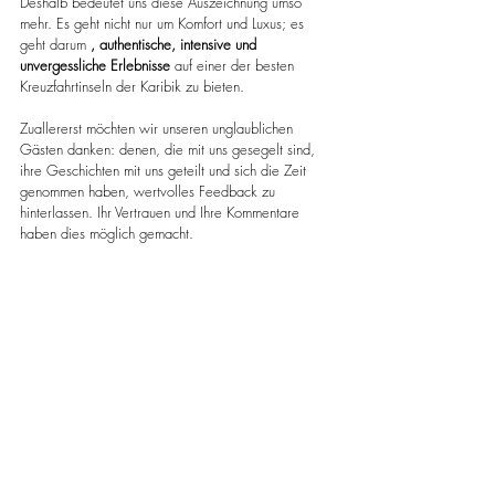
Deshalb bedeutet uns diese Auszeichnung umso 
mehr. Es geht nicht nur um Komfort und Luxus; es 
geht darum 
, authentische, intensive und 
unvergessliche Erlebnisse
 auf einer der besten 
Kreuzfahrtinseln der Karibik zu bieten.
Zuallererst möchten wir unseren unglaublichen 
Gästen danken: denen, die mit uns gesegelt sind, 
ihre Geschichten mit uns geteilt und sich die Zeit 
genommen haben, wertvolles Feedback zu 
hinterlassen. Ihr Vertrauen und Ihre Kommentare 
haben dies möglich gemacht.