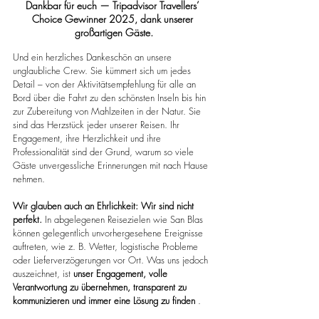
Dankbar für euch — Tripadvisor Travellers’ 
Choice Gewinner 2025, dank unserer 
großartigen Gäste.
Und ein herzliches Dankeschön an unsere 
unglaubliche Crew. Sie kümmert sich um jedes 
Detail – von der Aktivitätsempfehlung für alle an 
Bord über die Fahrt zu den schönsten Inseln bis hin 
zur Zubereitung von Mahlzeiten in der Natur. Sie 
sind das Herzstück jeder unserer Reisen. Ihr 
Engagement, ihre Herzlichkeit und ihre 
Professionalität sind der Grund, warum so viele 
Gäste unvergessliche Erinnerungen mit nach Hause 
nehmen.
Wir glauben auch an Ehrlichkeit: Wir sind nicht 
perfekt.
 In abgelegenen Reisezielen wie San Blas 
können gelegentlich unvorhergesehene Ereignisse 
auftreten, wie z. B. Wetter, logistische Probleme 
oder Lieferverzögerungen vor Ort. Was uns jedoch 
auszeichnet, ist 
unser
Engagement, volle 
Verantwortung zu übernehmen, transparent zu 
kommunizieren und immer eine Lösung zu finden
 .