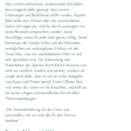
Alex waren aufmerksam, professionell und haben 
hervorragend dafür gesorgt, dass unsere 
Erfahrungen und Bedürfnisse erfüllt wurden. Kapitän 
Rafio teilte sein Wissen über die verschiedenen 
Inseln und sagte uns, welche den Erwartungen von 
sechs Personen entsprechen würden. Seine 
Vorschläge waren für jede Insel genau richtig. Seine 
Kenntnisse der lokalen Kultur und der Menschen 
ermöglichten ein reibungsloses Erlebnis mit der 
Guna Yala, was von unschätzbarem Wert ist und 
sehr geschätzt wird. Die Zubereitung und 
Präsentation der Speisen durch Köchin Veronica war 
nicht nur reichlich, köstlich und perfekt, sondern sie 
sorgte auch dafür, dass es uns an nichts mangelte, 
was Essen und Trinken betraf. Erster Offizier Alex 
war immer da, wenn wir ihn brauchten, und half uns 
mit seiner ruhigen und freundlichen Art mit allen 
Wasserspielzeugen.
„Die Gesamterfahrung mit der Crew war 
einwandfrei und wir sind alle für den Service 
dankbar.“