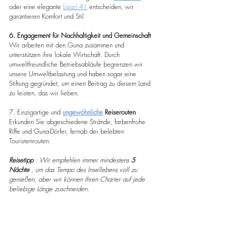
oder eine elegante 
Lipari 41
 entscheiden, wir 
garantieren Komfort und Stil.
6. Engagement für Nachhaltigkeit und Gemeinschaft
Wir arbeiten mit den Guna zusammen und 
unterstützen ihre lokale Wirtschaft. Durch 
umweltfreundliche Betriebsabläufe begrenzen wir 
unsere Umweltbelastung und haben sogar eine 
Stiftung gegründet, um einen Beitrag zu diesem Land 
zu leisten, das wir lieben.
7. Einzigartige und 
ungewöhnliche
Reiserouten
Erkunden Sie abgeschiedene Strände, farbenfrohe 
Riffe und Guna-Dörfer, fernab der belebten 
Touristenrouten.
Reisetipp
: Wir empfehlen immer mindestens
5 
Nächte
, um das Tempo des Insellebens voll zu 
genießen, aber wir können Ihren Charter auf jede 
beliebige Länge zuschneiden.