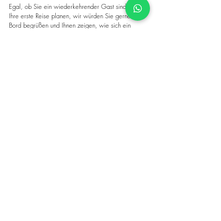
Egal, ob Sie ein wiederkehrender Gast sind oder 
Ihre erste Reise planen, wir würden Sie gerne an 
Bord begrüßen und Ihnen zeigen, wie sich ein 
authentisches karibisches Abenteuer in San Blas 
wirklich anfühlt.
Wenn Sie zu den Reisenden gehören, denen 
Verbundenheit wichtiger ist als Menschenmassen, 
Bedeutung wichtiger ist als Marketing und 
Authentizität wichtiger ist als traditioneller Luxus, 
dann sind Sie bei uns genau richtig.
Segle in San Blas – wo natürliche Schönheit, 