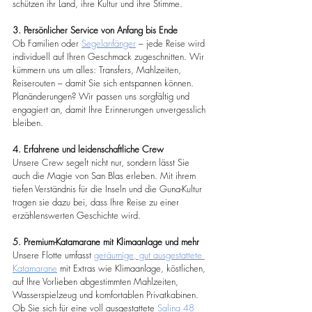
schützen ihr Land, ihre Kultur und ihre Stimme.
3. Persönlicher Service von Anfang bis Ende
Ob Familien oder 
Segelanfänger
 – jede Reise wird 
individuell auf Ihren Geschmack zugeschnitten. Wir 
kümmern uns um alles: Transfers, Mahlzeiten, 
Reiserouten – damit Sie sich entspannen können. 
Planänderungen? Wir passen uns sorgfältig und 
engagiert an, damit Ihre Erinnerungen unvergesslich 
bleiben.
4. Erfahrene und leidenschaftliche Crew
Unsere Crew segelt nicht nur, sondern lässt Sie 
auch die Magie von San Blas erleben. Mit ihrem 
tiefen Verständnis für die Inseln und die Guna-Kultur 
tragen sie dazu bei, dass Ihre Reise zu einer 
erzählenswerten Geschichte wird.
5. Premium-Katamarane mit Klimaanlage und mehr
Unsere Flotte umfasst 
geräumige, gut ausgestattete 
Katamarane
 mit Extras wie Klimaanlage, köstlichen, 
auf Ihre Vorlieben abgestimmten Mahlzeiten, 
Wasserspielzeug und komfortablen Privatkabinen. 
Ob Sie sich für eine voll ausgestattete 
Salina 48