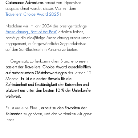
Catamaran Adventures
 erneut von Tripadvisor 
ausgezeichnet wurde, dieses Mal mit dem 
Travellers‘ Choice Award 2025
 !
Nachdem wir im Jahr 2024 die prestigeträchtige 
Auszeichnung „Best of the Best“
 erhalten haben, 
bestätigt die diesjährige Auszeichnung erneut unser 
Engagement, außergewöhnliche Segelerlebnisse 
auf den San-Blas-Inseln in Panama zu bieten.
Im Gegensatz zu herkömmlichen Branchenpreisen 
basiert der Travellers' Choice Award ausschließlich 
auf authentischen Gästebewertungen
 der letzten 12 
Monate. 
Er ist ein echter Beweis für die 
Zufriedenheit und Beständigkeit der Reisenden und 
platziert uns unter den besten 10 % der Unterkünfte 
weltweit.
Es ist uns eine Ehre 
, erneut zu den Favoriten der 
Reisenden
 zu gehören, und das verdanken wir ganz 
Ihnen.