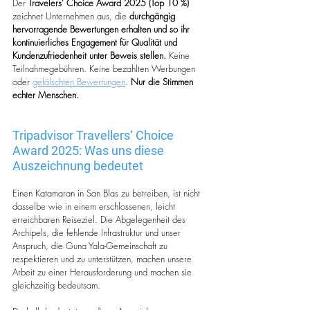
Der 
Travelers' Choice Award 2025 (Top 10 %)
zeichnet Unternehmen aus, die 
durchgängig 
hervorragende Bewertungen erhalten und so ihr 
kontinuierliches Engagement für Qualität und 
Kundenzufriedenheit unter Beweis stellen.
 Keine 
Teilnahmegebühren. Keine bezahlten Werbungen 
oder 
gefälschten Bewertungen
. 
Nur die Stimmen 
echter Menschen.
Tripadvisor Travellers‘ Choice 
Award 2025: Was uns diese 
Auszeichnung bedeutet
Einen Katamaran in San Blas zu betreiben, ist nicht 
dasselbe wie in einem erschlossenen, leicht 
erreichbaren Reiseziel. Die Abgelegenheit des 
Archipels, die fehlende Infrastruktur und unser 
Anspruch, die Guna Yala-Gemeinschaft zu 
respektieren und zu unterstützen, machen unsere 
Arbeit zu einer Herausforderung und machen sie 
gleichzeitig bedeutsam.