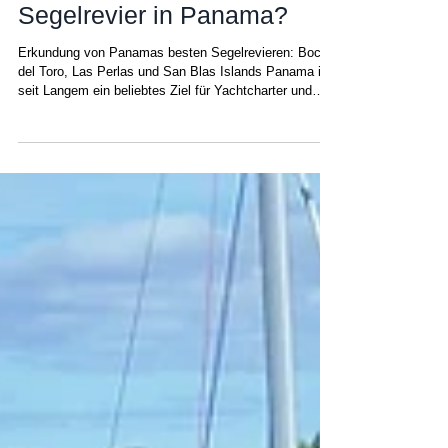
Bocas del Toro, Las Perlas
oder die San-Blas-Inseln:
Welches ist das beste
Segelrevier in Panama?
Erkundung von Panamas besten Segelrevieren: Bocas
del Toro, Las Perlas und San Blas Islands Panama ist
seit Langem ein beliebtes Ziel für Yachtcharter und
bietet einen authentischen Segelurlaub . Sie haben die
Wahl: Ob in der Karibik oder im Pazifik – Sie
entscheiden, welcher Ort am besten zu Ihren
Bedürfnissen passt. Panama liegt südlich der
Hurrikanzone und wurde, anders als andere
Segelreviere in der Karibik wie beispielsweise die
Britischen Jungferninseln, Antigua, die G