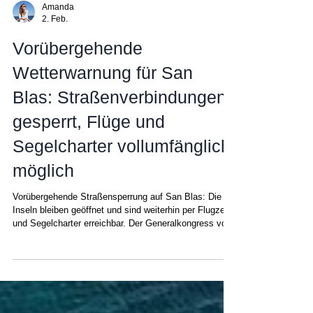
Amanda
2. Feb.
Vorübergehende
Wetterwarnung für San
Blas: Straßenverbindungen
gesperrt, Flüge und
Segelcharter vollumfänglich
möglich
Vorübergehende Straßensperrung auf San Blas: Die
Inseln bleiben geöffnet und sind weiterhin per Flugzeug
und Segelcharter erreichbar. Der Generalkongress von
Guna hat aufgrund vorübergehender Änderungen der
Seebedingungen, darunter höhere Gezeiten und
stärkere Winde, die in den letzten Stunden registriert