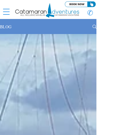
✆
BLOG