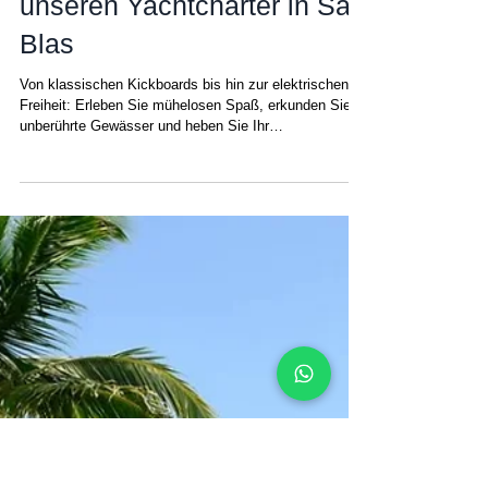
Amanda
21. Okt. 2025
Neu eingetroffen:
Elektrische Kickboards –
Das neueste
Wasserspielzeug auf
unseren Yachtcharter in San
Blas
Von klassischen Kickboards bis hin zur elektrischen
Freiheit: Erleben Sie mühelosen Spaß, erkunden Sie
unberührte Gewässer und heben Sie Ihr
Segelabenteuer in San Blas auf ein neues Niveau Eine
Segeltour durch die San-Blas-Inseln ist bereits eines
der unvergesslichsten Erlebnisse in der Karibik –
kristallklare Lagunen, Korallenriffe und ruhiges