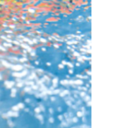
Ihnen optional ein alkoholfreies Chartererlebnis auf
unseren Premium-Katamaranen anbieten zu können.
Und wenn Sie auf das Getränkepaket mit offener Bar
verzichten, sparen Sie 5 % auf den Charterpreis . Sie
haben die Wahl: Genießen Sie das volle Premium-
Erlebnis mit offener Bar oder entscheiden Sie sich für
eine alkoholfreie Variante und profitieren Sie von
Einspar