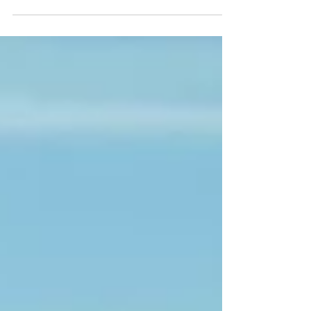
Panamas beste Schnorchelplätze entdecken: Von
unberührten Karibikinseln bis zu farbenprächtigen
Pazifikriffen Panama bietet sowohl an seiner Pazifik-
als auch an seiner Karibikküste hervorragende
Schnorchelmöglichkeiten – die Erlebnisse sind jedoch
völlig unterschiedlich. Reine San-Blas-Magie:
türkisfarbenes Wasser wie Glas, Korallen darunter,
Paradies darüber. Auf der Karibikseite zählen Bocas
del Toro und die San-Blas-Inseln zu den beliebtesten
Reisezielen. Bocas del Toro