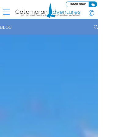
✆
BLOG