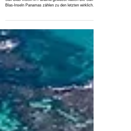
Was erfahrene Reisende gerne vor ihrem Besuch der
San-Blas-Inseln in Panama gewusst hätten Die San-
Blas-Inseln Panamas zählen zu den letzten wirklich
unberührten Segelrevieren der Karibik. Mit über 365
Inseln, türkisfarbenem Wasser, der lebendigen Guna-
Kultur und nahezu keiner großflächigen Bebauung
bietet die Region ein ganz anderes Erlebnis als der
traditionelle Karibik-Tourismus. San Blas ist jedoch
kein Ferienort. Seine Abgeschiedenheit, Einfachheit
und kulturelle Authent