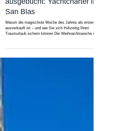
10. Dez. 2025
Über Weihnachten
ausgebucht: Yachtcharter in
San Blas
Warum die magischste Woche des Jahres als erstes
ausverkauft ist – und wie Sie sich frühzeitig Ihren
Traumurlaub sichern können Die Weihnachtswoche ist
die mit Abstand beliebteste Zeit des Jahres für
Yachtcharter auf den San-Blas-Inseln. Perfektes
Wetter, Familientreffen und der Wunsch, der
Winterkälte zu entfliehen, machen es nicht
verwunderlich, dass Katamarane Monate im Voraus
ausgebucht sind. Wer von einem tropischen
Weihnachtsfest inmitten türkisfarbenen Wassers und
pal