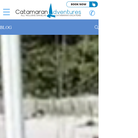
✆
BLOG