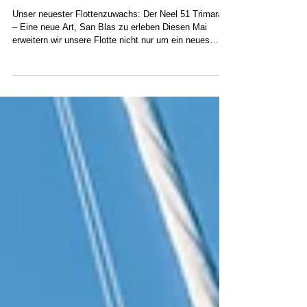
den Neel 51 Trimaran
Unser neuester Flottenzuwachs: Der Neel 51 Trimaran
– Eine neue Art, San Blas zu erleben Diesen Mai
erweitern wir unsere Flotte nicht nur um ein neues
Boot. Wir stellen eine neue Art vor, San Blas zu
erleben. Stellen Sie sich vor, Sie wachen umgeben von
stillem, türkisfarbenem Wasser auf. Kein Lärm vom
Yachthafen. Keine Menschenmassen. Nur Palmen und
Stille. Sie betreten einen weitläufigen,
lichtdurchfluteten Wohnraum, von dem aus man das
Meer in alle Richtungen sehen kann –