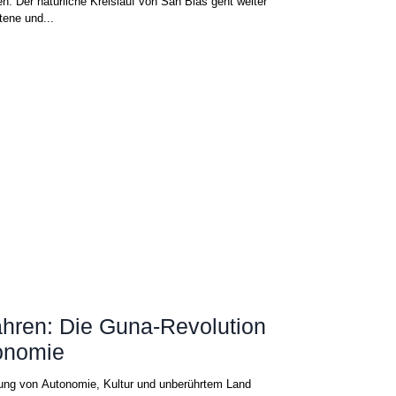
n: Der natürliche Kreislauf von San Blas geht weiter
ltene und...
hren: Die Guna-Revolution
onomie
ung von Autonomie, Kultur und unberührtem Land