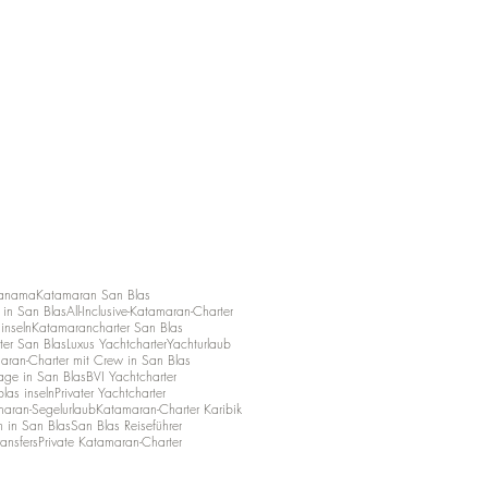
Panama
Katamaran San Blas
in San Blas
All-Inclusive-Katamaran-Charter
ninseln
Katamarancharter San Blas
ter San Blas
Luxus Yachtcharter
Yachturlaub
aran-Charter mit Crew in San Blas
age in San Blas
BVI Yachtcharter
las inseln
Privater Yachtcharter
aran-Segelurlaub
Katamaran-Charter Karibik
n in San Blas
San Blas Reiseführer
ansfers
Private Katamaran-Charter