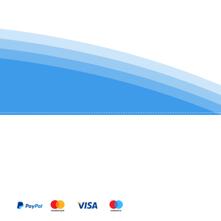
KONTAKTIEREN SIE UNS:
+1 (954) 982-8530
infocharter@catamaranadventures.net