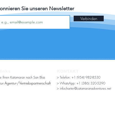
onnieren Sie unseren Newsletter
Verbinden
links
KONTAKT
ie Ihren Katamaran nach San Blas
> Telefon: +1 (954) 982-8530
ur Agentur-/Vertriebspartnerschaft
> WhatsApp:
+1 (386) 320-5290
> infocharter@catamaranadventures.net