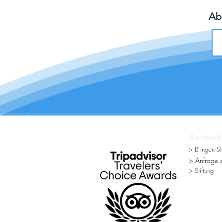
Ab
Schnell
> Bringen S
> Anfrage z
> Stiftung