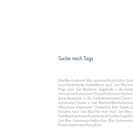
Suche nach Tags
San-Blas-Inseln
san blas panama
Yachtcharter Kari
Luxus-Yachtcharter Karibik
Reise nach San Blas
San
Flüge nach San Blas
Beste Segelziele in der Karib
All-inclusive-Katamaran-Charter
Katamaran-Yachtcha
Beste Reiseziele in der Karibik
Katamaran-Charter i
Katamaran-Charter in San Blas
San-Blas-Katamara
All-Inclusive Katamaran Charter
San Blas Segelcha
Transfers nach San Blas
Wie man nach San Blas
San-Blas-Katamaran
Karibikurlaub
SanBlasSegeln
K
San Blas Katamaran-Erlebnis
San Blas Katamaran-
Private Katamaran-Kreuzfahrt