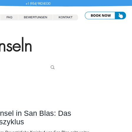
+1 (954) 982-8530
FAQ
BEWERTUNGEN
KONTAKT
nseln
Insel in San Blas: Das
szyklus