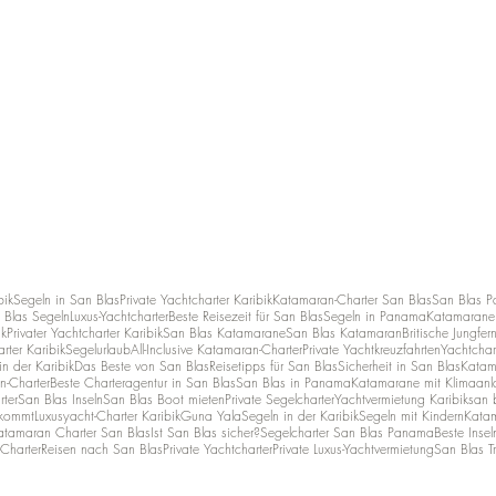
bik
Segeln in San Blas
Private Yachtcharter Karibik
Katamaran-Charter San Blas
San Blas 
 Blas Segeln
Luxus-Yachtcharter
Beste Reisezeit für San Blas
Segeln in Panama
Katamarane 
ik
Privater Yachtcharter Karibik
San Blas Katamarane
San Blas Katamaran
Britische Jungfer
rter Karibik
Segelurlaub
All-Inclusive Katamaran-Charter
Private Yachtkreuzfahrten
Yachtchar
n der Karibik
Das Beste von San Blas
Reisetipps für San Blas
Sicherheit in San Blas
Katam
n-Charter
Beste Charteragentur in San Blas
San Blas in Panama
Katamarane mit Klimaanl
rter
San Blas Inseln
San Blas Boot mieten
Private Segelcharter
Yachtvermietung Karibik
san b
 kommt
Luxusyacht-Charter Karibik
Guna Yala
Segeln in der Karibik
Segeln mit Kindern
Katam
atamaran Charter San Blas
Ist San Blas sicher?
Segelcharter San Blas Panama
Beste Insel
Charter
Reisen nach San Blas
Private Yachtcharter
Private Luxus-Yachtvermietung
San Blas Tr