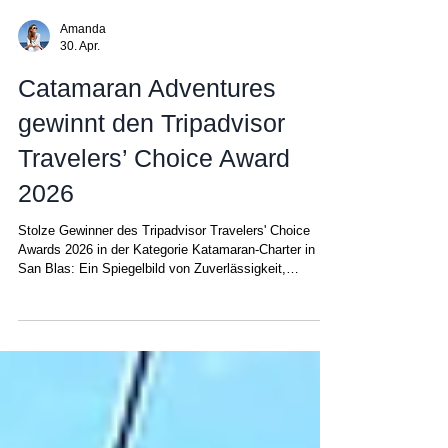
Amanda
30. Apr.
Catamaran Adventures
gewinnt den Tripadvisor
Travelers’ Choice Award
2026
Stolze Gewinner des Tripadvisor Travelers' Choice
Awards 2026 in der Kategorie Katamaran-Charter in
San Blas: Ein Spiegelbild von Zuverlässigkeit,
Unterstützung und echter Expertise in San Blas Es
gibt Auszeichnungen, und dann gibt es
Auszeichnungen, die wirklich reale Erfahrungen
widerspiegeln . Der Tripadvisor Travelers' Choice
Award ist einer davon – er würdigt die besten 10 % der