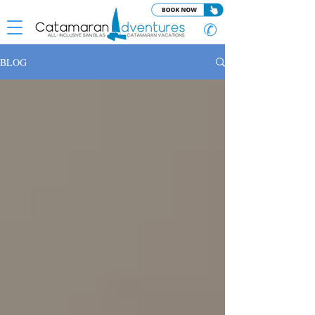
✆
BLOG