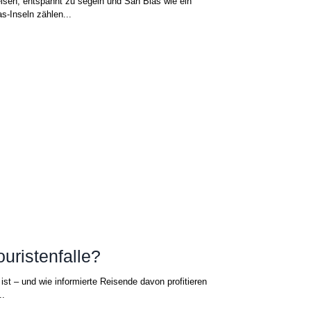
eisen, entspannt zu segeln und San Blas wie ein
s-Inseln zählen...
ouristenfalle?
ist – und wie informierte Reisende davon profitieren
..