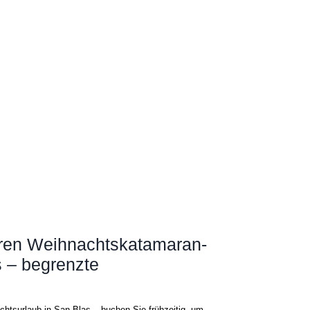
hren Weihnachtskatamaran-
s – begrenzte
htsurlaub in San Blas – buchen Sie frühzeitig, um