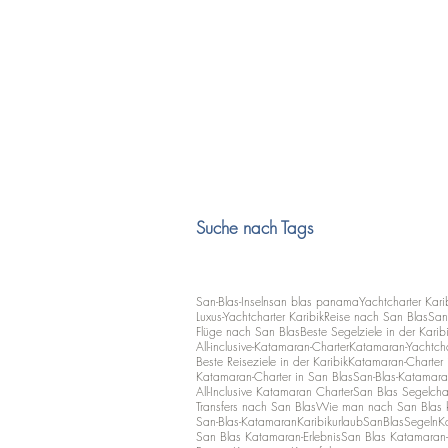
Suche nach Tags
San-Blas-Inseln
san blas panama
Yachtcharter Kari
Luxus-Yachtcharter Karibik
Reise nach San Blas
San
Flüge nach San Blas
Beste Segelziele in der Karib
All-inclusive-Katamaran-Charter
Katamaran-Yachtcha
Beste Reiseziele in der Karibik
Katamaran-Charter i
Katamaran-Charter in San Blas
San-Blas-Katamara
All-Inclusive Katamaran Charter
San Blas Segelcha
Transfers nach San Blas
Wie man nach San Blas
San-Blas-Katamaran
Karibikurlaub
SanBlasSegeln
K
San Blas Katamaran-Erlebnis
San Blas Katamaran-