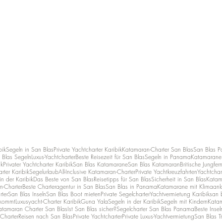
bik
Segeln in San Blas
Private Yachtcharter Karibik
Katamaran-Charter San Blas
San Blas 
 Blas Segeln
Luxus-Yachtcharter
Beste Reisezeit für San Blas
Segeln in Panama
Katamarane 
ik
Privater Yachtcharter Karibik
San Blas Katamarane
San Blas Katamaran
Britische Jungfer
rter Karibik
Segelurlaub
All-Inclusive Katamaran-Charter
Private Yachtkreuzfahrten
Yachtchar
n der Karibik
Das Beste von San Blas
Reisetipps für San Blas
Sicherheit in San Blas
Katam
n-Charter
Beste Charteragentur in San Blas
San Blas in Panama
Katamarane mit Klimaanl
rter
San Blas Inseln
San Blas Boot mieten
Private Segelcharter
Yachtvermietung Karibik
san b
 kommt
Luxusyacht-Charter Karibik
Guna Yala
Segeln in der Karibik
Segeln mit Kindern
Katam
atamaran Charter San Blas
Ist San Blas sicher?
Segelcharter San Blas Panama
Beste Insel
Charter
Reisen nach San Blas
Private Yachtcharter
Private Luxus-Yachtvermietung
San Blas Tr