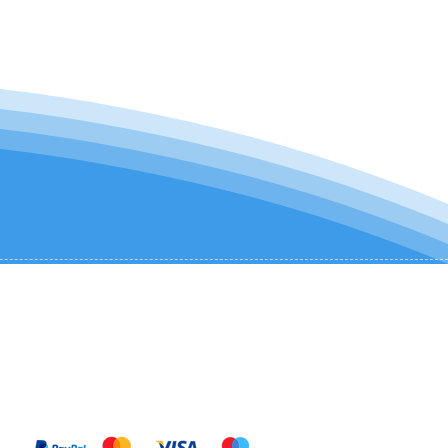
KONTAKTIEREN SIE UNS:
+1 (954) 982-8530
infocharter@catamaranadventures.net