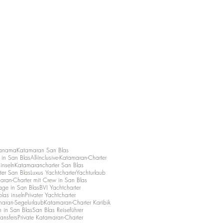
Panama
Katamaran San Blas
in San Blas
All-Inclusive-Katamaran-Charter
ninseln
Katamarancharter San Blas
ter San Blas
Luxus Yachtcharter
Yachturlaub
aran-Charter mit Crew in San Blas
age in San Blas
BVI Yachtcharter
las inseln
Privater Yachtcharter
aran-Segelurlaub
Katamaran-Charter Karibik
n in San Blas
San Blas Reiseführer
ansfers
Private Katamaran-Charter