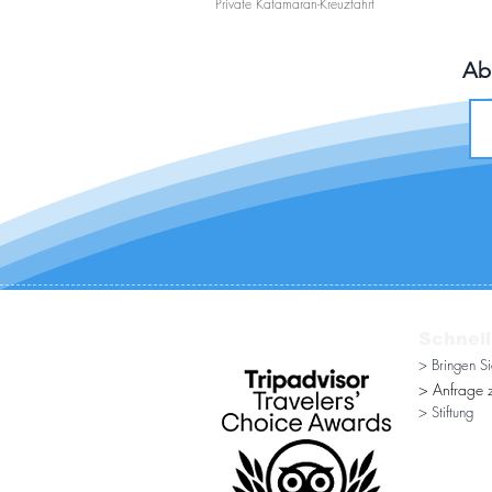
Private Katamaran-Kreuzfahrt
Ab
Schnell
> Bringen S
> Anfrage z
> Stiftung