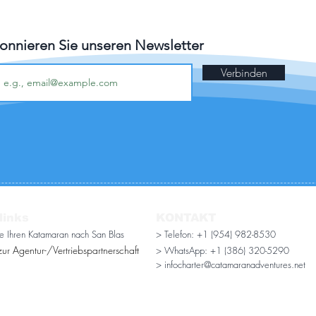
onnieren Sie unseren Newsletter
Verbinden
links
KONTAKT
ie Ihren Katamaran nach San Blas
> Telefon: +1 (954) 982-8530
ur Agentur-/Vertriebspartnerschaft
> WhatsApp:
+1 (386) 320-5290
> infocharter@catamaranadventures.net