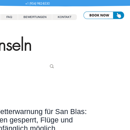
+1 (954) 982-8530
FAQ
BEWERTUNGEN
KONTAKT
nseln
tterwarnung für San Blas:
n gesperrt, Flüge und
mfänglich möglich