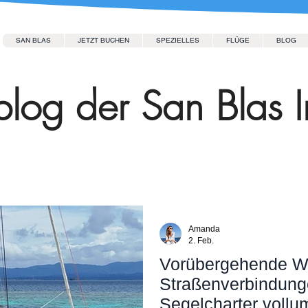
SAN BLAS
JETZT BUCHEN
SPEZIELLES
FLÜGE
BLOG
log der San Blas I
Amanda
2. Feb.
Vorübergehende We
Straßenverbindunge
Segelcharter vollu