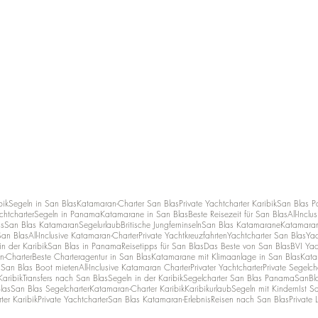
bik
Segeln in San Blas
Katamaran-Charter San Blas
Private Yachtcharter Karibik
San Blas 
chtcharter
Segeln in Panama
Katamarane in San Blas
Beste Reisezeit für San Blas
All-Incl
as
San Blas Katamaran
Segelurlaub
Britische Jungferninseln
San Blas Katamarane
Katamaran-
San Blas
All-Inclusive Katamaran-Charter
Private Yachtkreuzfahrten
Yachtcharter San Blas
Yac
n der Karibik
San Blas in Panama
Reisetipps für San Blas
Das Beste von San Blas
BVI Yac
n-Charter
Beste Charteragentur in San Blas
Katamarane mit Klimaanlage in San Blas
Kata
n
San Blas Boot mieten
All-Inclusive Katamaran Charter
Privater Yachtcharter
Private Segelch
Karibik
Transfers nach San Blas
Segeln in der Karibik
Segelcharter San Blas Panama
SanBl
las
San Blas Segelcharter
Katamaran-Charter Karibik
Karibikurlaub
Segeln mit Kindern
Ist S
rter Karibik
Private Yachtcharter
San Blas Katamaran-Erlebnis
Reisen nach San Blas
Private 