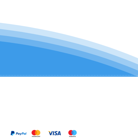
KONTAKTIEREN SIE UNS:
+1 (954) 982-8530
infocharter@catamaranadventures.net