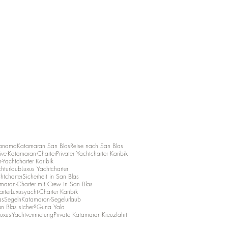
Panama
Katamaran San Blas
Reise nach San Blas
usive-Katamaran-Charter
Privater Yachtcharter Karibik
Yachtcharter Karibik
hturlaub
Luxus Yachtcharter
htcharter
Sicherheit in San Blas
maran-Charter mit Crew in San Blas
arter
Luxusyacht-Charter Karibik
asSegeln
Katamaran-Segelurlaub
an Blas sicher?
Guna Yala
Luxus-Yachtvermietung
Private Katamaran-Kreuzfahrt