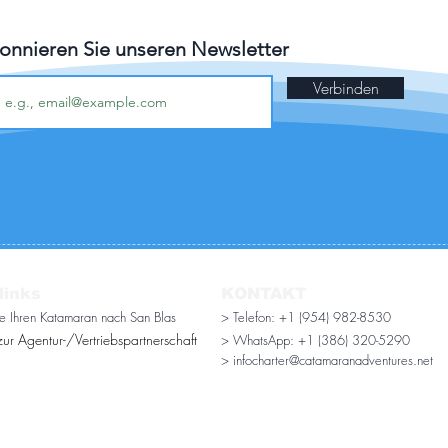
onnieren Sie unseren Newsletter
Verbinden
links
KONTAKT
ie Ihren Katamaran nach San Blas
> Telefon: +1 (954) 982-8530
ur Agentur-/Vertriebspartnerschaft
> WhatsApp:
+1 (386) 320-5290
> infocharter@catamaranadventures.net