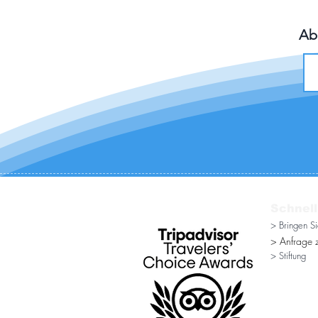
Ab
Schnell
> Bringen S
> Anfrage z
> Stiftung