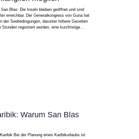
San Blas: Die Inseln bleiben geöffnet und sind
er erreichbar. Der Generalkongress von Guna hat
n der Seebedingungen, darunter höhere Gezeiten
 Stunden registriert wurden, eine kurzfristige
Bekanntmachung ist eine vorbeugende Sicherheitsmaßnahme , die zu
Karibik: Warum San Blas
Karibik Bei der Planung eines Karibikurlaubs ist