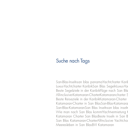
Suche nach Tags
San-Blas-Inseln
san blas panama
Yachtcharter Kari
Luxus-Yachtcharter Karibik
San Blas Segeln
Luxus-Ya
Beste Segelziele in der Karibik
Flüge nach San Bl
All-inclusive-Katamaran-Charter
Katamarancharter 
Beste Reiseziele in der Karibik
Katamaran-Charter i
Katamaran-Charter in San Blas
San-Blas-Katamara
San-Blas-Katamaran
San Blas Inseln
san blas insel
Wie man nach San Blas kommt
Yachtvermietung 
Katamaran Charter San Blas
Beste Inseln in San B
San Blas Katamaran-Charter
All-Inclusive Yachtcha
Meeresleben in San Blas
BVI Katamaran