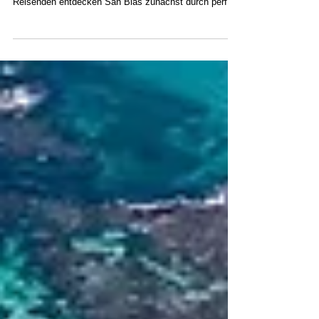
Der San Blas, den man online sieht, ist nicht immer
der San Blas, den man vor Ort erlebt Die meisten
Reisenden entdecken San Blas zunächst durch perfekt
bearbeitete Instagram-Fotos, generische Reiseblogs
oder Werbung für günstige Inselrundfahrten, die ein
Paradies versprechen: türkisfarbenes Wasser,
menschenleere Strände, Palmen, die sich über
puderweißen Sand neigen. Doch bei ihrer Ankunft ist
die Realität oft ganz anders. Statt die karibischen
Inseln zu erkunden, finden si