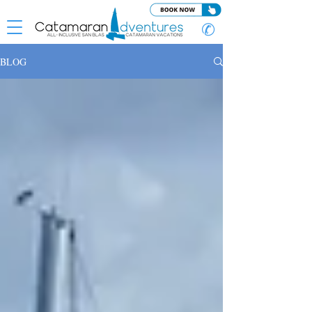
✆
BLOG