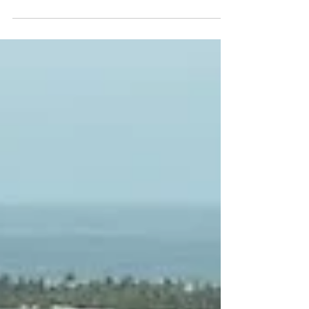
am besten schnorcheln?
Panamas beste Schnorchelplätze entdecken: Von
unberührten Karibikinseln bis zu farbenprächtigen
Pazifikriffen Panama bietet sowohl an seiner Pazifik-
als auch an seiner Karibikküste hervorragende
Schnorchelmöglichkeiten – die Erlebnisse sind jedoch
völlig unterschiedlich. Reine San-Blas-Magie:
türkisfarbenes Wasser wie Glas, Korallen darunter,
Paradies darüber. Auf der Karibikseite zählen Bocas
del Toro und die San-Blas-Inseln zu den beliebtesten
Reisezielen. Bocas del Toro