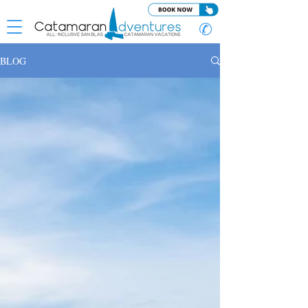
✆
BLOG